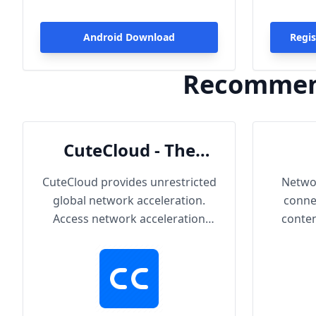
Android Download
Regis
Recommend
CuteCloud - The
Cutest Cloud
CuteCloud provides unrestricted
Networ
global network acceleration.
conne
Access network acceleration
conten
services connected with
hundreds of content providers
worldwide. With up to 2000Mbps
single-line access capacity and
1000+ high-speed servers