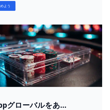
始めよう
ons
ee Appグローバルをあな