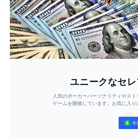
ユニークなセレ
人気のポーカーパーソナリティやスト
ゲームを開催しています。お気に入り
ャンスを
今
Notifi