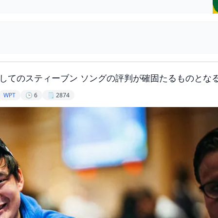
としてのスティーブン ソングの評判が確固たるものとな
WPT
🕒 6
🗒️ 2874
パチンコ 無