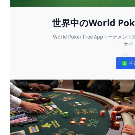
世界中のWorld Pok
ベントに参加す
World Poker Free Appト
サイ
今
Notifi