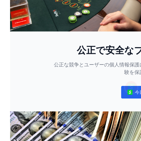
公正で安全な
公正な競争とユーザーの個人情報保護
験を保
今
Notifi