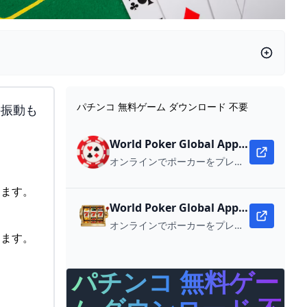
パチンコ 無料ゲーム ダウンロード 不要
の振動も
World Poker Global App グローバル
オンラインでポーカーをプレイしてリアルマネーを獲得しよう。
します。
World Poker Global App グローバル
オンラインでポーカーをプレイしてリアルマネーを獲得しよう。
します。
料ゲー
今回はパチンコの無料ゲー
ムでダウンロード不要なも