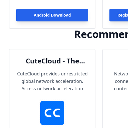
Android Download
Regis
Recommend
CuteCloud - The
Cutest Cloud
CuteCloud provides unrestricted
Networ
global network acceleration.
conne
Access network acceleration
conten
services connected with
hundreds of content providers
worldwide. With up to 2000Mbps
single-line access capacity and
1000+ high-speed servers