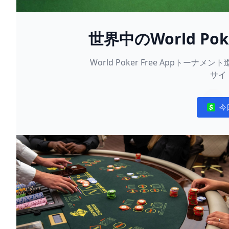
世界中のWorld Pok
ベントに参加す
World Poker Free Appト
サイ
今
Notifi