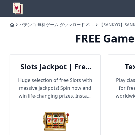
パチンコ 無料ゲーム ダウンロード 不
【SANKYO】S
Home
要
Games
FREE Games
Slots Jackpot | Free
Te
Play & Win Big
B
Huge selection of free Slots with
Play cla
massive jackpots! Spin now and
for fre
win life-changing prizes. Instant
worldwi
play, real excitement!
skills,