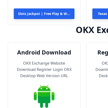
Slots Jackpot | Free Play & Win
Texas
Big
OKX Ex
Android Download
Reg
OKX Exchange Website
OK
Download Register Login OKX
Downlo
Desktop Web Version URL
Desk