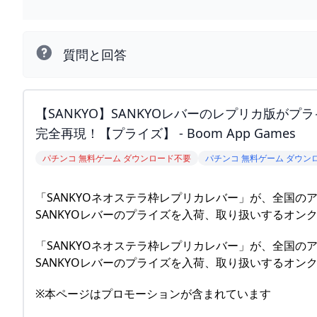
質問と回答
【SANKYO】SANKYOレバーのレプリカ版が
完全再現！【プライズ】 - Boom App Games
パチンコ 無料ゲーム ダウンロード不要
パチンコ 無料ゲーム ダウン
「SANKYOネオステラ枠レプリカレバー」が、全国
SANKYOレバーのプライズを入荷、取り扱いするオ
「SANKYOネオステラ枠レプリカレバー」が、全国
SANKYOレバーのプライズを入荷、取り扱いするオ
※本ページはプロモーションが含まれています