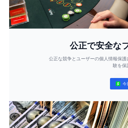
公正で安全な
公正な競争とユーザーの個人情報保護
験を保
今
Notifi