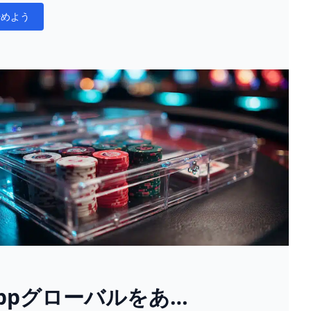
始めよう
ons
ee Appグローバルをあな