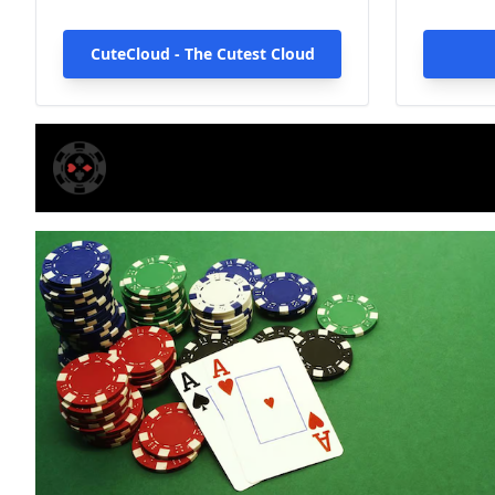
globally, enjoy fast and stable
connections anytime, anywhere.
CuteCloud - The Cutest Cloud