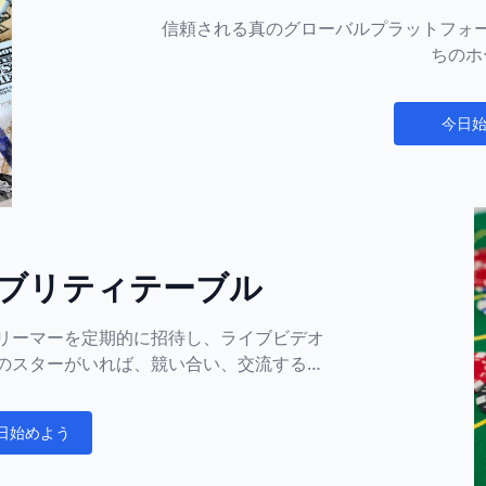
たの新しいオンライ
信頼される真のグローバルプラットフォ
し
ちのホ
今日
Notificati
ブリティテーブル
リーマーを定期的に招待し、ライブビデオ
のスターがいれば、競い合い、交流するチ
お見逃しなく！
日始めよう
cations