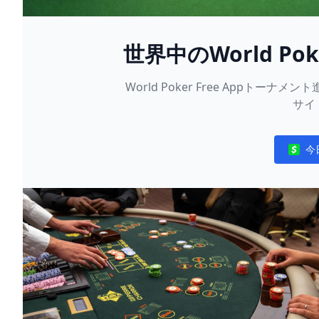
世界中のWorld Pok
ベントに参加す
World Poker Free Appト
サイ
今
Notifi