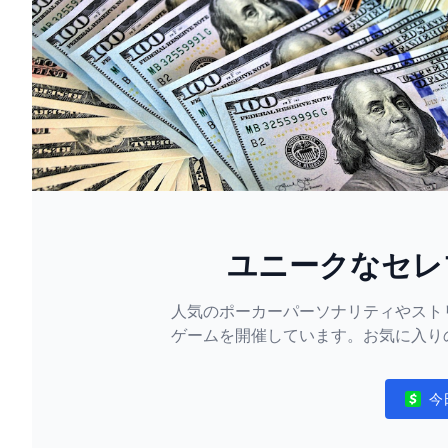
ユニークなセレ
人気のポーカーパーソナリティやスト
ゲームを開催しています。お気に入り
ャンスを
今
Notifi