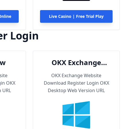
Online
Live Casino | Free Trial Play
r Login
ow
OKX Exchange
Backup URL
ite
OKX Exchange Website
gin OKX
Download Register Login OKX
n URL
Desktop Web Version URL