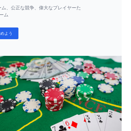
ンポーカーホームに
ーム、公正な競争、偉大なプレイヤーた
よう
ーム
始めよう
ons