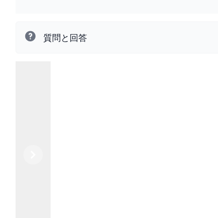
質問と回答
Previous
Next