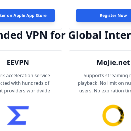
ter on Apple App Store
Register Now
ed VPN for Global Inter
EEVPN
MoJie.net
k acceleration service
Supports streaming 
cted with hundreds of
playback. No limit on n
t providers worldwide
users. No expiration tim
No network speed li