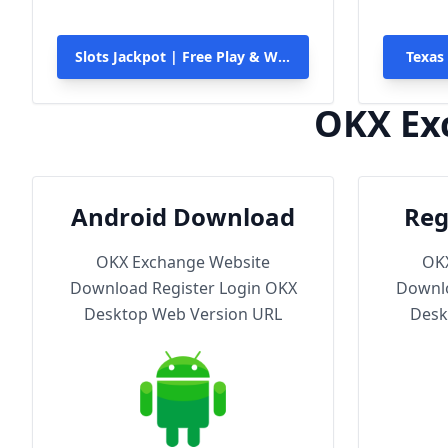
Slots Jackpot | Free Play & Win
Texas
Big
OKX Ex
Android Download
Reg
OKX Exchange Website
OK
Download Register Login OKX
Downlo
Desktop Web Version URL
Desk