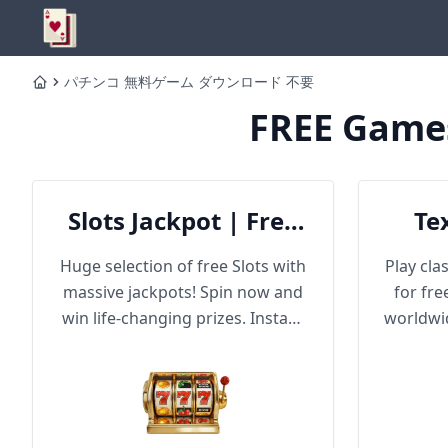
パチンコ 無料ゲーム ダウンロード 不要
Home
FREE Games
Slots Jackpot | Free
Te
Play & Win Big
B
Huge selection of free Slots with
Play cla
massive jackpots! Spin now and
for fre
win life-changing prizes. Instant
worldwi
play, real excitement!
skills,