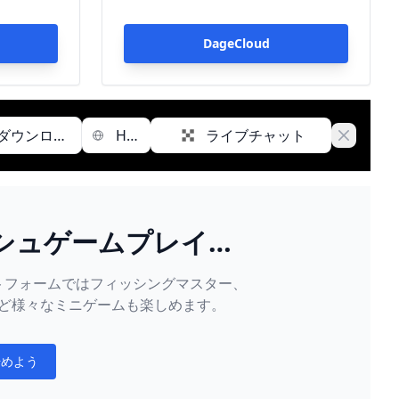
DageCloud
idダウンロー
H5
ライブチャット
Close ba
ド
ゲー
ム
シュゲームプレイヤ
ンプールに参加しよ
トフォームではフィッシングマスター、
う
ど様々なミニゲームも楽しめます。
始めよう
ons