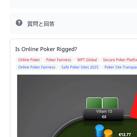
質問と回答
Is Online Poker Rigged?
Online Poker
Poker Fairness
WPT Global
Secure Poker Platf
Online Poker Fairness
Safe Poker Sites 2025
Poker Site Transpa