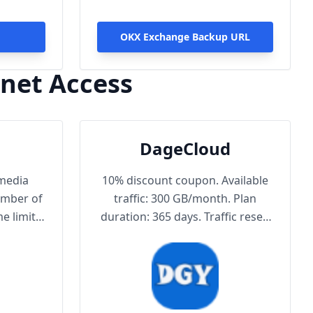
OKX Exchange Backup URL
net Access
DageCloud
media
10% discount coupon. Available
umber of
traffic: 300 GB/month. Plan
e limit.
duration: 365 days. Traffic reset:
mit.
reset on order date or by
purchasing traffic package.
Maximum achievable bandwidth:
1000 Mbps. Node protocol:
Trojan.