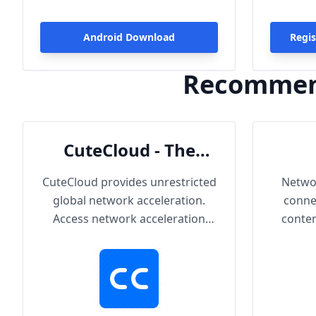
Android Download
Regis
Recommend
CuteCloud - The
Cutest Cloud
CuteCloud provides unrestricted
Networ
global network acceleration.
conne
Access network acceleration
conten
services connected with
hundreds of content providers
worldwide. With up to 2000Mbps
single-line access capacity and
1000+ high-speed servers