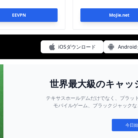
EEVPN
MoJie.net
iOSダウンロード
Andro
世界最大級のキャッ
ーのレクリエーショ
テキサスホールデムだけでなく、プラッ
モバイルゲーム、ブラックジャックな
今日
Notificati