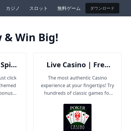
カジノ
スロット
無料ゲーム
ダウンロード
 & Win Big!
 Spins
Live Casino | Free
Trial Play
st click
The most authentic Casino
 themed
experience at your fingertips! Try
 bonus
hundreds of classic games for
 fun!
free, feel the thrill, win real
rewards!