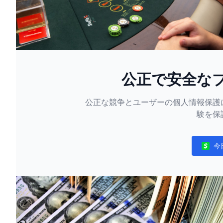
公正で安全な
公正な競争とユーザーの個人情報保護
験を保
今
Notifi