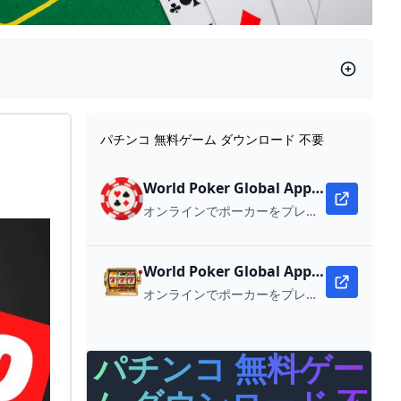
パチンコ 無料ゲーム ダウンロード 不要
World Poker Global App グローバル
オンラインでポーカーをプレイしてリアルマネーを獲得しよう。
World Poker Global App グローバル
オンラインでポーカーをプレイしてリアルマネーを獲得しよう。
料ゲー
今回はパチンコの無料ゲー
ムでダウンロード不要なも