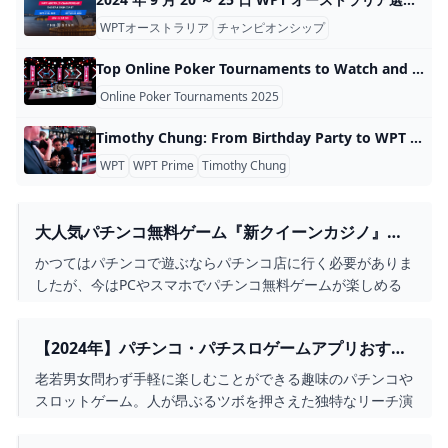
WPTオーストラリア
チャンピオンシップ
Top Online Poker Tournaments to Watch and Play in 2025 Online poker is still among the most popular online games in 2025. Whether you’re a rec player or a pro, the tournament schedule is ripe with value, giving players from all over the world an opportunity to battle for huge alerts. Here’s a rundown of the best online poker tournaments you won’t want to miss this year — and why WPT Global is taking the charge. WPT Global – The Centre of the Tournament Stage Powered by the famous World Poker Tour, WPT Global is one of the greatest places to be in the world of online tournament poker in 2025.
Online Poker Tournaments 2025
Best Poker Tournaments 20
Timothy Chung: From Birthday Party to WPT Prime UK Champion The 2024 WPT Prime Championship The $1,100 buy-in, $5,000,000 GTD WPT Prime Championship will take place from December 8-14 at Wynn Las Vegas as part of the WPT World Championship Festival, which runs from December 3-23. Last year, Calvin Anderson won the 2023 WPT Prime Championship, topping a record field of 10,512 players and taking home $1,386,280. The WPT Prime series has been incredibly successful, winning the Global Poker Award for Best Mid-Major Tour/Circuit.
WPT
WPT Prime
Timothy Chung
大人気パチンコ無料ゲーム『新クイーンカジノ』ダ
ウンロード不要で気軽に遊べる！ - オンパチ実戦 パ
かつてはパチンコで遊ぶならパチンコ店に行く必要がありま
チンコ・パチスロ機種情報サイト｜クオぱち！パチ
したが、今はPCやスマホでパチンコ無料ゲームが楽しめる
ンコ・クオーラ
時代になりました。しかしほとんどの場合はダウンロード
... 大人気パチンコ無料ゲーム『新クイーンカジノ』ダウン
【2024年】パチンコ・パチスロゲームアプリおすす
ロード不要で気軽に遊べる！ パチンコ・パチスロ機種情報
めランキングTOP10（無料・有料）
サイト｜クオぱち！パチンコ・クオーラ
老若男女問わず手軽に楽しむことができる趣味のパチンコや
IPHONE/ANDROIDアプリ - APPLIV
スロットゲーム。人が昂ぶるツボを押さえた独特なリーチ演
出などは、誰しも興奮してしまうこと間違いなし。あの高揚
感が好きでプレイしている方も多いでしょう。パチンコ・ス