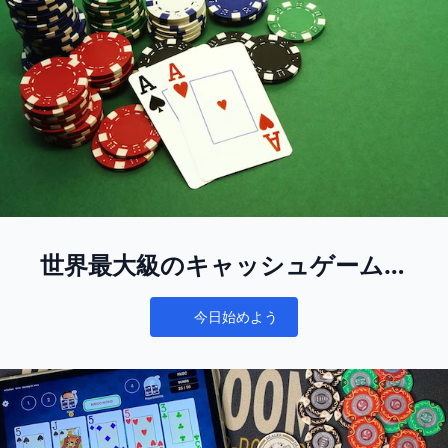
世界最大級のキャッシュゲームプ
レイヤーのレクリエーションプー
今日始めよう
ルに参加しよう
Notifications