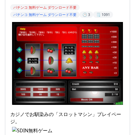
パチンコ 無料ゲーム ダウンロード不要
パチンコ 無料ゲーム ダウンロード不要
🕒 3
🗒️ 1091
カジノでお馴染みの「スロットマシン」プレイペー
ジ。