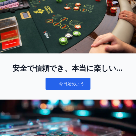
安全で信頼でき、本当に楽しい体
験
今日始めよう
Notifications