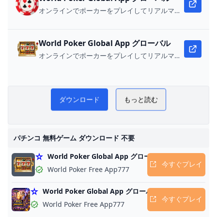
ト｜クオぱち！パチン
オンラインでポーカーをプレイしてリアルマネーを獲得しよう。
コ・クオーラ
World Poker Global App グローバル
オンラインでポーカーをプレイしてリアルマネーを獲得しよう。
ム
ダウンロード
もっと読む
に
れ
パチンコ 無料ゲーム ダウンロード 不要
し
World Poker Global App グローバル
で
今すぐプレイ
World Poker Free App777
て
World Poker Global App グローバル
チ
今すぐプレイ
World Poker Free App777
参