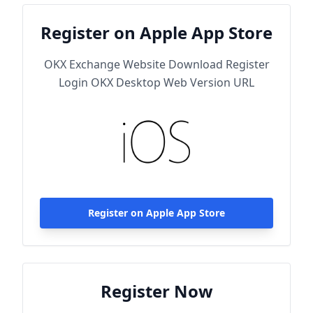
Register on Apple App Store
OKX Exchange Website Download Register
Login OKX Desktop Web Version URL
Register on Apple App Store
Register Now