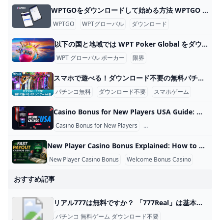
WPTGOをダウンロードして始める方法 WPTGO をダウンロードしてオンライン ポーカーを始める方法 ワールド ポーカー ツアーに関連するオンライン ポーカー プラットフォームである WPTGO は、簡単かつ迅速
WPTGO
WPTグローバル
ダウンロード
以下の国と地域では WPT Poker Global をダウンロードしてプレイすることはできません WPT グローバル ポーカーは 100 か国以上のプレイヤーがアクセスできますが、現地の規制に基づく特定の制限があります。以下の国と地域で WPT Poker Global をダウンロー
WPT グローバル ポーカー
限界
スマホで遊べる！ダウンロード不要の無料パチンコゲームまとめ ちょっとした時間に、アプリを入れずパッと遊べる無料パチンコゲームを探していませんか？今回、スマホで気軽に遊べる“ブラウザタイプのパチンコ無料
パチンコ無料
ダウンロード不要
スマホゲーム
Casino Bonus for New Players USA Guide: Welcome Bonus Casino USA Offers Explained Casino Bonus for New Players USA Guide: Welcome Bonus Casino Offers Explained Many players search for a casino bonus for new players USA because they want extra value when joining an online casino for the first time. Related searches such as welcome bonus casino USA, real money casino sign up bonus no deposit, best first deposit bonus casino USA, casino apps with sign up bonus no deposit, and big sign up bonus casino real money USA show that new players are comparing different types of casino promotions before creating an account.
Casino Bonus for New Players
Welcome Bonus Casino
New Player Casino Bonus Explained: How to Compare Welcome Bonus Casino USA Offers Before Signing Up New Player Casino Bonus Explained: How to Compare Welcome Bonus Casino USA Offers Before Signing Up A casino bonus for new players USA can look attractive at first glance, especially when the headline includes free spins, a large deposit match, a sign-up bonus, or a no-deposit reward. However, new players should not judge a casino bonus only by the advertised number. A useful bonus is not always the biggest one. It is the offer with clear terms, realistic wagering requirements, suitable games, and withdrawal rules that match the player’s budget.
New Player Casino Bonus
Welcome Bonus Casino
Casino 
おすすめ記事
リアル777は無料ですか？ 「777Real」は基本プレイ無料のスマートフォン向けぱちんこ・パチスロアプリです。 アプリをプレイして出玉を増やすと、景品応募用ゲーム内通貨
パチンコ 無料ゲーム ダウンロード不要