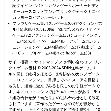
記タイピングバトルカジノゲームポーカービデオ
ポーカースロットマシンブラックジャックミニバ
カラヨーロピアンルーレット
ブラウザゲーム集パズルゲーム(60)アクションパズ
ル(16)連結パズル(30)探し物パズル(79)ソリティア
ゲーム(72)アクションゲーム(38)シューティングゲ
ーム(45)スポーツゲーム(44)レースゲーム(13)シミ
ュレーションゲーム(44)防衛ゲーム(17)脱出ゲーム
(110)テーブルゲーム(44)その他のゲーム(38)
サイト概要 ／ サイトマップ ／ お問い合わせ ／ リン
ク > ゲーム素材 © 2003-2024 SDIN無料ゲーム リー
ルを回して絵柄を揃える、お馴染みのカジノゲーム
「スロットマシン」。目押しでハイスコアを目指す
も良し、適当に遊んでみるも良しのお手軽ゲームで
す。本スロットマシンでは7つのマークがあり、9つ
の組み合わせが「当たり」の組み合わせとして設定
されています（昔作ったゲームなので絵が微妙かも
ですが）。上手く絵柄を揃えて所持金を増やし、10