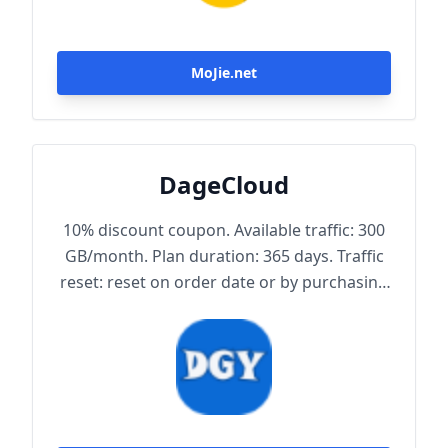
MoJie.net
DageCloud
10% discount coupon. Available traffic: 300
GB/month. Plan duration: 365 days. Traffic
reset: reset on order date or by purchasing
traffic package. Maximum achievable
bandwidth: 1000 Mbps. Node protocol:
Trojan.