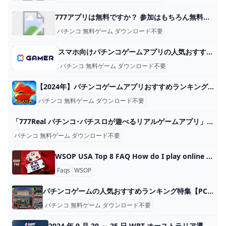
777アプリは無料ですか？ 参加はもちろん無料！ 智略巡らすもよし！
パチンコ 無料ゲーム ダウンロード不要
スマホ向けパチンコゲームアプリの人気おすすめランキング｜Gamer スマートフォン向けパチンコゲームアプリの人気おすすめランキング。iPhoneやAndroidに対応した無料・新作パチンコゲームアプリを紹介し
パチンコ 無料ゲーム ダウンロード不要
【2024年】パチンコゲームアプリおすすめランキングTOP10（無料・有料） iPhone/Androidアプリ - Appliv パチンコは、玉が増える際の演出や大当たり中の楽曲などが台ごとに異なり、どれも見ているだけでプレイヤーの気持ちを昂らせてくれる独特な魅力があり
パチンコ 無料ゲーム ダウンロード不要
‎「777Real パチンコ･パチスロが遊べるリアルゲームアプリ」をApp Storeで 777Real（スリーセブンリアル） —————————————- 「777Real」は基本プレイ無料のスマートフォン・タブレット向けパチンコ・パチスロアプリです。 —————————————- 配信
パチンコ 無料ゲーム ダウンロード不要
WSOP USA Top 8 FAQ How do I play online poker on WSOP? You can play online poker in the United States via WSOP.com The site is legal in Nevada, New Jersey, Michigan and Pennsylvania. Is WSOP legal in the US? Yes. WSOP is fully licensed and operational in Nevada, New Jersey, Michigan and Pennsylvania. In each state, it holds a proper license to operate real money online poker from the state’s regulatory board and is subject to stringent rules and regulations.
Faqs
WSOP
パチンコゲームの人気おすすめランキング特集【PC・スマホ】｜OnlineGamer 名機・実機パチンコも楽しめる無料・おすすめパチンコゲームの情報を一覧形式でお届けします。 パチンコホールで導入されている最新機種、名作や実機、
パチンコ 無料ゲーム ダウンロード不要
2024 年 9 月 20 ～ 25 日 WPT オーストラリア選手権 WPT オーストラリア チャンピオンシップ 開催期間: 2024 年 9 月 20 ～ 25 日 会場: ザ スター ゴールドコースト、オーストラリア メイン イベントのバイイン: AU$8,000 (約 US$5,300)