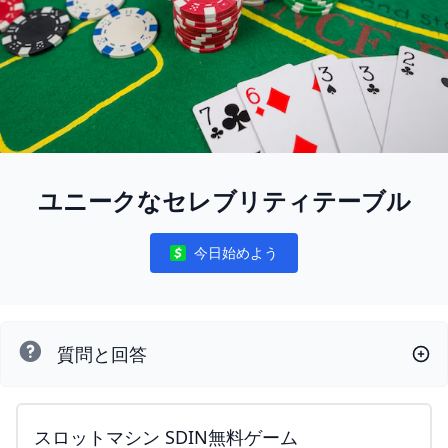
ユニークなセレブリティテーブル
今日始めよう
Notifications
質問と回答
スロットマシン SDIN無料ゲーム