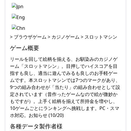
> ブラウザゲーム > カジノゲーム > スロットマシン
ゲーム概要
リールを回して絵柄を揃える、お馴染みのカジノゲ
ーム「スロットマシン」。目押しでハイスコアを目
指すも良し、適当に遊んでみるも良しのお手軽ゲー
ムです。本スロットマシンでは7つのマークがあり、
9つの組み合わせが「当たり」の組み合わせとして設
定されています（昔作ったゲームなので絵が微妙か
もですが）。上手く絵柄を揃えて所持金を増やし、
10ゲームごとにランキングへ挑戦します。PC・スマ
ホ対応。お知らせ (10/20)
各種データ製作者様