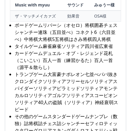
Music with myuu
サウンド
みゅうー様
ザ・マッチメイカァズ
効果音
OSA様
ボードゲームリバーシ（オセロ）将棋囲碁チェス
シャンチー連珠（五目並べ）コネクト6（六目並
べ）中将棋大将棋5五将棋はさみ将棋四人将棋
タイルゲーム麻雀麻雀ソリティア四川省広東省
カードゲームデュエル・オブ・レジェンド花札
（こいこい）百人一首（練習かるた）百人一首
（源平＆散らし）
トランプゲーム大富豪ナポレオン七並べババ抜き
クロンダイクソリティアフリーセルソリティアス
パイダーソリティアピラミッドソリティアモンテ
カルロソリティアゴルフソリティアスコーピオン
ソリティア40人の盗賊（ソリティア）神経衰弱ス
ピード
その他のゲームスタンダードゲームナンプレ（数
独）詰将棋詰チェス詰シャンチーセフィロティッ
クタワーグロリアスキングダムロストエリシュ戦