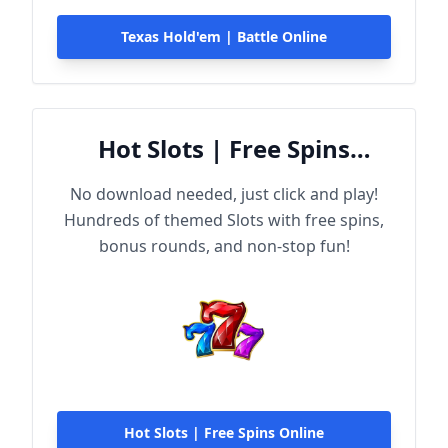
Texas Hold'em | Battle Online
Hot Slots | Free Spins
Online
No download needed, just click and play!
Hundreds of themed Slots with free spins,
bonus rounds, and non-stop fun!
Hot Slots | Free Spins Online