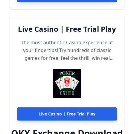
Live Casino | Free Trial Play
The most authentic Casino experience at
your fingertips! Try hundreds of classic
games for free, feel the thrill, win real
rewards!
Live Casino | Free Trial Play
OKX Exchange Download