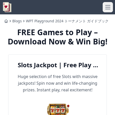
Ope
Blogs
WPT Playground 2024 トーナメント ガイドブック
Home
FREE Games to Play –
Download Now & Win Big!
Slots Jackpot | Free Play &
Win Big
Huge selection of free Slots with massive
jackpots! Spin now and win life-changing
prizes. Instant play, real excitement!