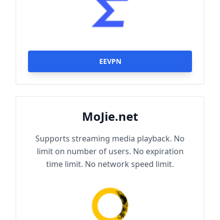
EEVPN
MoJie.net
Supports streaming media playback. No
limit on number of users. No expiration
time limit. No network speed limit.