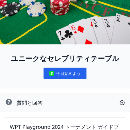
ユニークなセレブリティテーブル
今日始めよう
Notifications
質問と回答
WPT Playground 2024 トーナメント ガイドブ