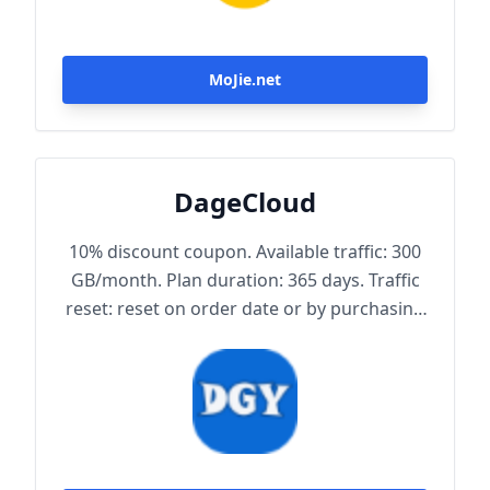
MoJie.net
DageCloud
10% discount coupon. Available traffic: 300
GB/month. Plan duration: 365 days. Traffic
reset: reset on order date or by purchasing
traffic package. Maximum achievable
bandwidth: 1000 Mbps. Node protocol:
Trojan.