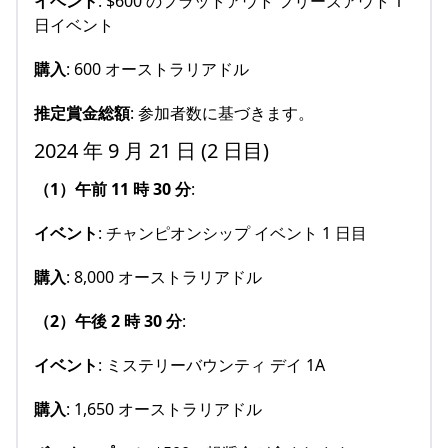
イベント
: $600 のフラットアウト フリーズアウト 1
日イベント
購入
: 600 オーストラリアドル
推定賞金総額
: 参加者数に基づきます。
2024 年 9 月 21 日 (2 日目)
（1）午前 11 時 30 分
:
イベント
: チャンピオンシップ イベント 1 日目
購入
: 8,000 オーストラリアドル
（2）午後 2 時 30 分
:
イベント
: ミステリーバウンティ デイ 1A
購入
: 1,650 オーストラリアドル