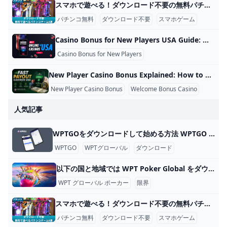
スマホで遊べる！ダウンロード不要の無料パチンコゲームまとめ ちょっとした時間に、アプリを入れずパッと遊べる無料パチンコゲームを探していませんか？今回、スマホで気軽に遊べる“ブラウザタイプのパチンコ無料
パチンコ無料
ダウンロード不要
スマホゲーム
Casino Bonus for New Players USA Guide: Welcome Bonus Casino USA Offers Explained Casino Bonus for New Players USA Guide: Welcome Bonus Casino Offers Explained Many players search for a casino bonus for new players USA because they want extra value when joining an online casino for the first time. Related searches such as welcome bonus casino USA, real money casino sign up bonus no deposit, best first deposit bonus casino USA, casino apps with sign up bonus no deposit, and big sign up bonus casino real money USA show that new players are comparing different types of casino promotions before creating an account.
Casino Bonus for New Players
Welcome Bonus Casino
New Player Casino Bonus Explained: How to Compare Welcome Bonus Casino USA Offers Before Signing Up New Player Casino Bonus Explained: How to Compare Welcome Bonus Casino USA Offers Before Signing Up A casino bonus for new players USA can look attractive at first glance, especially when the headline includes free spins, a large deposit match, a sign-up bonus, or a no-deposit reward. However, new players should not judge a casino bonus only by the advertised number. A useful bonus is not always the biggest one. It is the offer with clear terms, realistic wagering requirements, suitable games, and withdrawal rules that match the player’s budget.
New Player Casino Bonus
Welcome Bonus Casino
Casino 
人気記事
WPTGOをダウンロードして始める方法 WPTGO をダウンロードしてオンライン ポーカーを始める方法 ワールド ポーカー ツアーに関連するオンライン ポーカー プラットフォームである WPTGO は、簡単かつ迅速
WPTGO
WPTグローバル
ダウンロード
以下の国と地域では WPT Poker Global をダウンロードしてプレイすることはできません WPT グローバル ポーカーは 100 か国以上のプレイヤーがアクセスできますが、現地の規制に基づく特定の制限があります。以下の国と地域で WPT Poker Global をダウンロー
WPT グローバル ポーカー
限界
スマホで遊べる！ダウンロード不要の無料パチンコゲームまとめ ちょっとした時間に、アプリを入れずパッと遊べる無料パチンコゲームを探していませんか？今回、スマホで気軽に遊べる“ブラウザタイプのパチンコ無料
パチンコ無料
ダウンロード不要
スマホゲーム