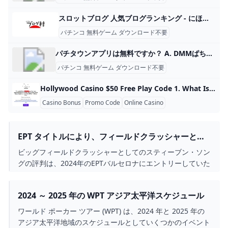
スロットブログ 人気ブログランキング - にほんブログ村 スロットブログの人気ブログランキングは数多くの人気ブログが集まるブログランキングサイトです。（参加無料） 1位〜50位51位〜100位101位
パチンコ 無料ゲーム ダウンロード不要
パチタウンアプリは無料ですか？ A. DMMぱちタウンアプリでのユーザー設定に費用はかかりません。 また、コンテンツの閲覧・視聴や機能などは全て無料でご利用いただけます。
パチンコ 無料ゲーム ダウンロード不要
Hollywood Casino $50 Free Play Code 1. What Is the $50 Free Play Code for Hollywood Casino? The current Hollywood Casino bonus is usually tied to a partner promo code that can change by state and promotion period. Recently reported codes include ROTOCASINO, ACTIONCAS, VIBONUSCAS, and SDSCASINO, but the exact code you can use depends on where you live and which offer is active at the time you sign up. 2. How the Bonus Works Most current offers follow a simple pattern: you register a new account, enter the promo code during signup, make a qualifying deposit, and place a small required wager, usually $5.
Casino Bonus
Promo Code
Online Casino
EPT タイトルにより、フィールドクラッシャーとし
てのスティーブン ソングの評判が確固たるものとな
ビッグフィールドクラッシャーとしてのスティーブン・ソン
る
グの評判は、2024年のEPTバルセロナにエントリーしていた
1975名をキャリア最高の140万ドル以上のスコアで破って以
来、さらに高まった。
2024 ～ 2025 年の WPT アジア太平洋スケジュール
ワールド ポーカー ツアー (WPT) は、2024 年と 2025 年の
アジア太平洋地域のスケジュールとしていくつかのイベント