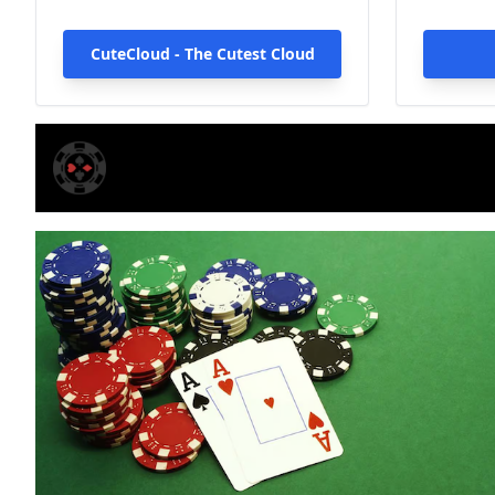
globally, enjoy fast and stable
connections anytime, anywhere.
CuteCloud - The Cutest Cloud