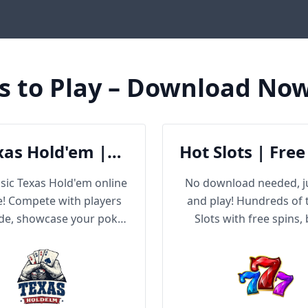
 to Play – Download Now
xas Hold'em |
Hot Slots | Free
attle Online
Online
ssic Texas Hold'em online
No download needed, ju
e! Compete with players
and play! Hundreds of
de, showcase your poker
Slots with free spins,
 and win real cash prizes!
rounds, and non-stop