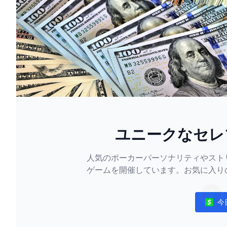
ユニークなセレ
人気のポーカーパーソナリティやスト
ゲームを開催しています。お気に入り
ャンスを
今
Notifi