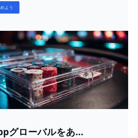
始めよう
ons
ee Appグローバルをあな