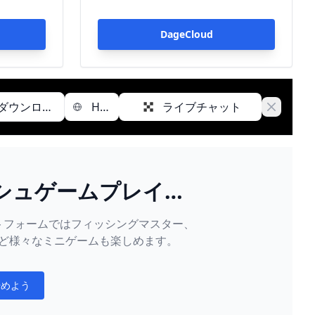
DageCloud
idダウンロー
H5
ライブチャット
Close ba
ド
ゲー
ム
シュゲームプレイヤ
ンプールに参加しよ
トフォームではフィッシングマスター、
う
ど様々なミニゲームも楽しめます。
始めよう
ons