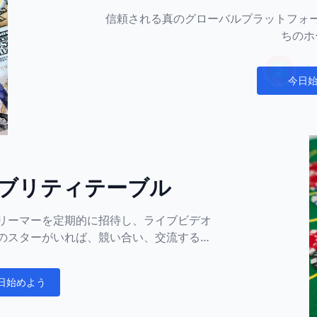
たの新しいオンライ
信頼される真のグローバルプラットフォ
し
ちのホ
今日
Notificati
ブリティテーブル
リーマーを定期的に招待し、ライブビデオ
のスターがいれば、競い合い、交流するチ
お見逃しなく！
日始めよう
cations