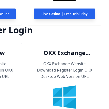
Online
Live Casino | Free Trial Play
r Login
ow
OKX Exchange
Backup URL
ite
OKX Exchange Website
gin OKX
Download Register Login OKX
n URL
Desktop Web Version URL