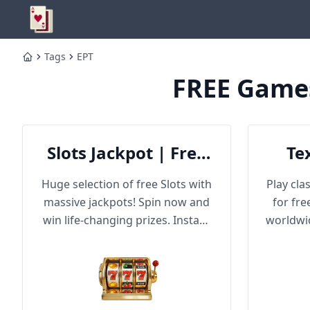
Tags
EPT
Home
FREE Games
Slots Jackpot | Free
Te
Play & Win Big
B
Huge selection of free Slots with
Play cla
massive jackpots! Spin now and
for fre
win life-changing prizes. Instant
worldwi
play, real excitement!
skills,