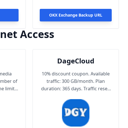
OKX Exchange Backup URL
net Access
DageCloud
media
10% discount coupon. Available
umber of
traffic: 300 GB/month. Plan
e limit.
duration: 365 days. Traffic reset:
mit.
reset on order date or by
purchasing traffic package.
Maximum achievable bandwidth:
1000 Mbps. Node protocol:
Trojan.