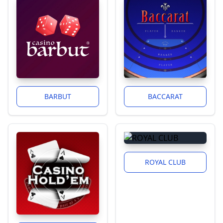
BARBUT
BACCARAT
ROYAL CLUB