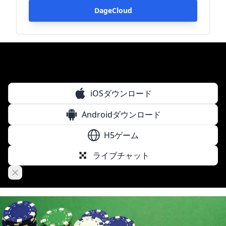
DageCloud
iOSダウンロード
Androidダウンロード
H5ゲーム
ライブチャット
Close banner