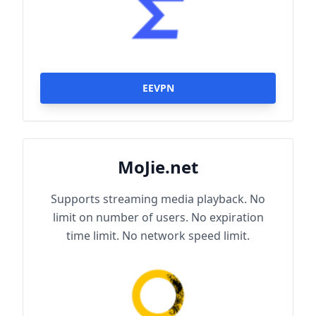
EEVPN
MoJie.net
Supports streaming media playback. No
limit on number of users. No expiration
time limit. No network speed limit.