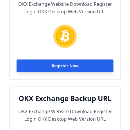
OKX Exchange Website Download Register
Login OKX Desktop Web Version URL
Register Now
OKX Exchange Backup URL
OKX Exchange Website Download Register
Login OKX Desktop Web Version URL