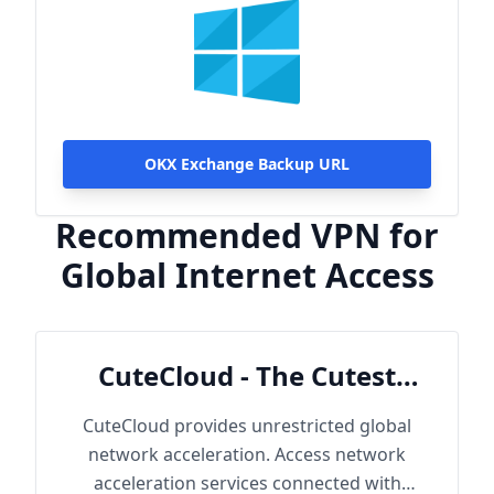
OKX Exchange Backup URL
Recommended VPN for
Global Internet Access
CuteCloud - The Cutest
Cloud
CuteCloud provides unrestricted global
network acceleration. Access network
acceleration services connected with