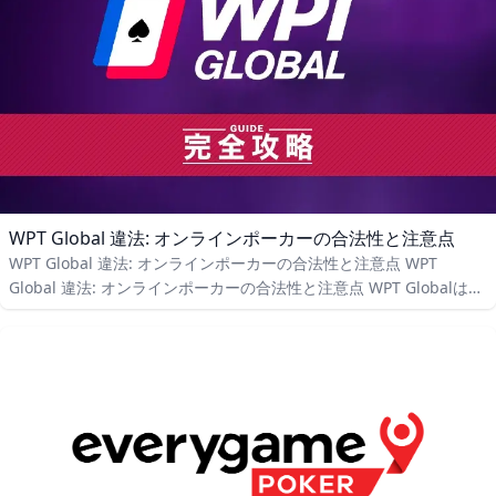
proper license to operate real money online poker from the
state’s regulatory board and is subject to stringent rules and
regulations.
WPT Global 違法: オンラインポーカーの合法性と注意点
WPT Global 違法: オンラインポーカーの合法性と注意点 WPT
Global 違法: オンラインポーカーの合法性と注意点 WPT Globalは、
オンラインポーカーのプラットフォー