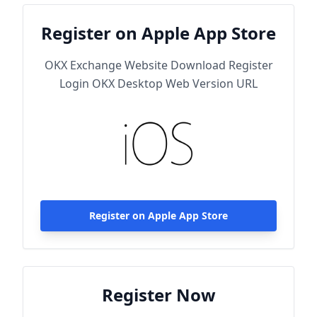
Register on Apple App Store
OKX Exchange Website Download Register
Login OKX Desktop Web Version URL
Register on Apple App Store
Register Now