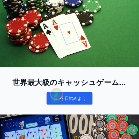
世界最大級のキャッシュゲームプ
レイヤーのレクリエーションプー
今日始めよう
ルに参加しよう
Notifications