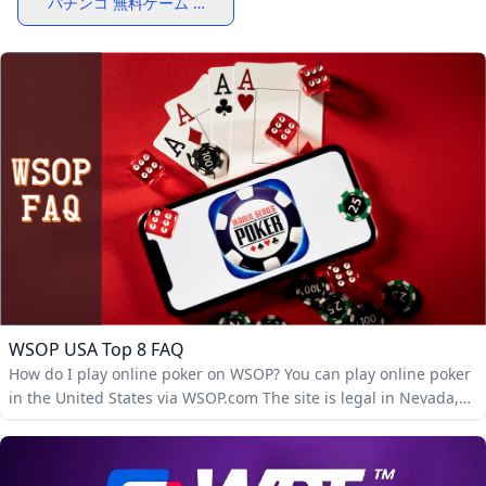
パチンコ 無料ゲーム ダウンロード不要
WSOP USA Top 8 FAQ
How do I play online poker on WSOP? You can play online poker
in the United States via WSOP.com The site is legal in Nevada,
New Jersey, Michigan and Pennsylvania. Is WSOP legal in the
US? Yes. WSOP is fully licensed and operational in Nevada, New
Jersey, Michigan and Pennsylvania. In each state, it holds a