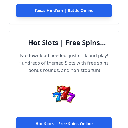
Texas Hold'em | Battle Online
Hot Slots | Free Spins
Online
No download needed, just click and play!
Hundreds of themed Slots with free spins,
bonus rounds, and non-stop fun!
Hot Slots | Free Spins Online