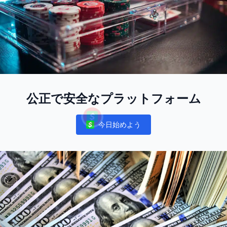
公正で安全なプラットフォーム
今日始めよう
Notifications