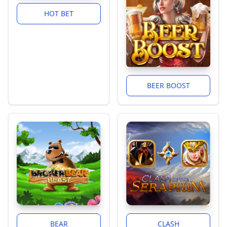
HOT BET
BEER BOOST
BEAR
CLASH