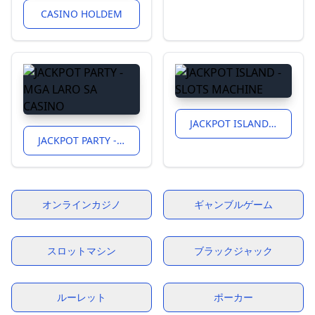
CASINO HOLDEM
JACKPOT ISLAND - SLOTS MACHINE
JACKPOT PARTY - MGA LARO SA CASINO
オンラインカジノ
ギャンブルゲーム
スロットマシン
ブラックジャック
ルーレット
ポーカー