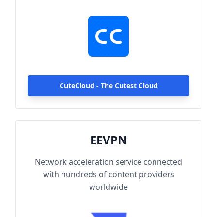
hundreds of content providers worldwide.
With up to 2000Mbps single-line access
capacity and 1000+ high-speed servers
globally, enjoy fast and stable connections
anytime, anywhere.
CuteCloud - The Cutest Cloud
EEVPN
Network acceleration service connected
with hundreds of content providers
worldwide