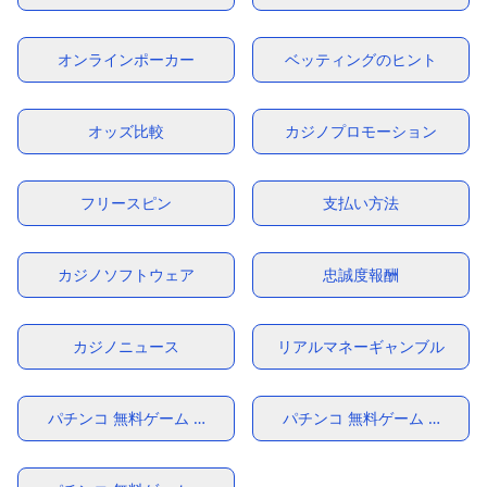
オンラインポーカー
ベッティングのヒント
オッズ比較
カジノプロモーション
フリースピン
支払い方法
カジノソフトウェア
忠誠度報酬
カジノニュース
リアルマネーギャンブル
パチンコ 無料ゲーム ダウンロード 不要
パチンコ 無料ゲーム ダウン