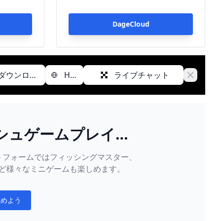
DageCloud
idダウンロー
H5
ライブチャット
Close ba
ド
ゲー
ム
シュゲームプレイヤ
ンプールに参加しよ
トフォームではフィッシングマスター、
う
ど様々なミニゲームも楽しめます。
始めよう
ons