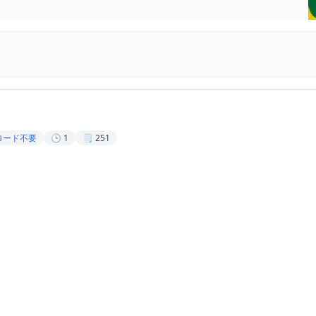
ロード不要
🕒 1
🗒️ 251
パチンコ 無