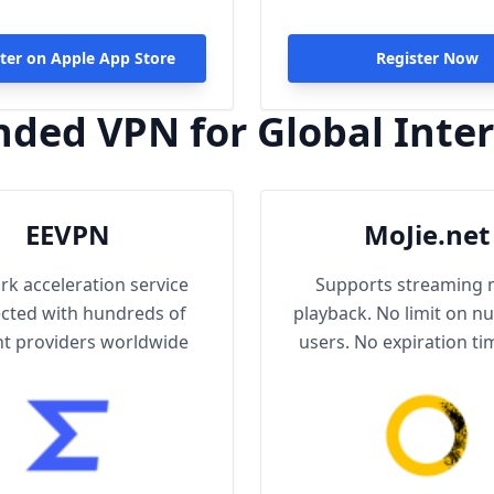
ter on Apple App Store
Register Now
ed VPN for Global Inter
EEVPN
MoJie.net
k acceleration service
Supports streaming 
cted with hundreds of
playback. No limit on n
t providers worldwide
users. No expiration tim
No network speed li