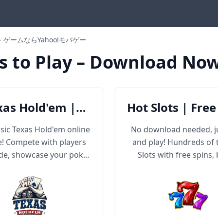
 ゲームならYahoo!モバゲー
 to Play – Download Now
xas Hold'em |
Hot Slots | Free
attle Online
Online
ssic Texas Hold'em online
No download needed, ju
e! Compete with players
and play! Hundreds of
de, showcase your poker
Slots with free spins,
 and win real cash prizes!
rounds, and non-stop