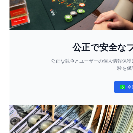
公正で安全な
公正な競争とユーザーの個人情報保護
験を保
今
Notifi