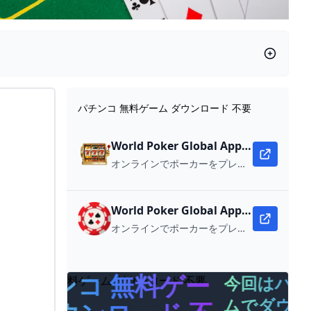
パチンコ 無料ゲーム ダウンロード 不要
World Poker Global App グローバル
オンラインでポーカーをプレイしてリアルマネーを獲得しよう。
World Poker Global App グローバル
オンラインでポーカーをプレイしてリアルマネーを獲得しよう。
料ゲー
今回はパチンコの無料ゲー
ムでダウンロード不要なも