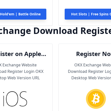
 Hold'em | Battle Online
Hot Slots | Free Spins 
change Download Registe
ister on Apple
Register N
App Store
X Exchange Website
OKX Exchange Webs
ad Register Login OKX
Download Register Lo
top Web Version URL
Desktop Web Versio