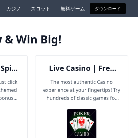
カジノ
スロット
無料ゲーム
ダウンロード
 & Win Big!
 Spins
Live Casino | Free
Trial Play
st click
The most authentic Casino
 themed
experience at your fingertips! Try
 bonus
hundreds of classic games for
 fun!
free, feel the thrill, win real
rewards!