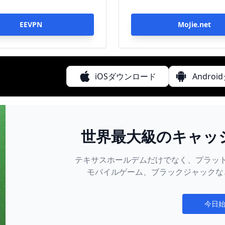
EEVPN
MoJie.net
iOSダウンロード
Andro
世界最大級のキャッ
ーのレクリエーショ
テキサスホールデムだけでなく、プラッ
モバイルゲーム、ブラックジャックな
今日
Notificati