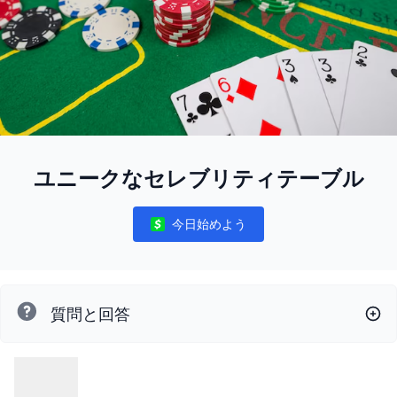
ユニークなセレブリティテーブル
今日始めよう
Notifications
質問と回答