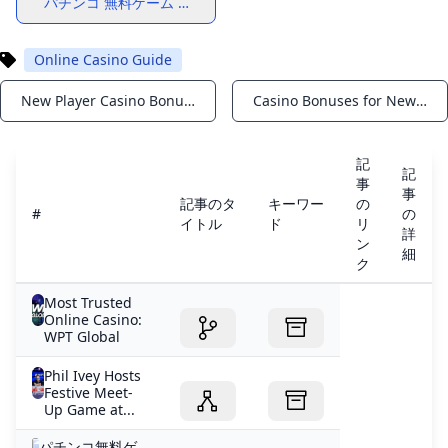
パチンコ 無料ゲーム ダウンロード不要
Online Casino Guide
New Player Casino Bonus Types in the USA: How Different Offers Affect Gameplay
Casino Bonuses for New Players in the USA: How Welcome Offers Actually Work
Notifications
Notifications
記
記
事
事
記事のタ
キーワー
の
#
の
イトル
ド
リ
詳
ン
細
ク
Most Trusted
Online Casino:
WPT Global
Phil Ivey Hosts
Festive Meet-
Up Game at...
パチンコ無料ゲ