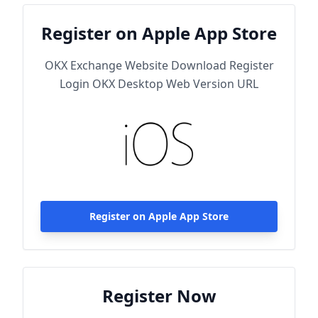
Register on Apple App Store
OKX Exchange Website Download Register
Login OKX Desktop Web Version URL
Register on Apple App Store
Register Now