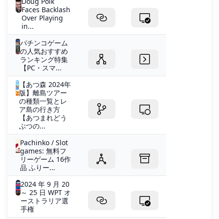
Doug Polk
Faces Backlash
Over Playing
in...
パチンコゲーム
の人気おすすめ
ランキング特集
【PC・スマ...
【あつ森 2024年
版】離島ツアー
の種類一覧とレ
ア島の行き方
【あつまれどう
ぶつの...
Pachinko / Slot
games: 無料フ
リーゲーム 16作
品 ふりー...
2024 年 9 月 20
～ 25 日 WPT オ
ーストラリア選
手権