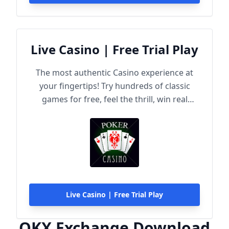
Live Casino | Free Trial Play
The most authentic Casino experience at
your fingertips! Try hundreds of classic
games for free, feel the thrill, win real
rewards!
Live Casino | Free Trial Play
OKX Exchange Download