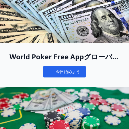
World Poker Free Appグローバル
をあなたの新しいオンラインポー
今日始めよう
カーホームにしよう
Notifications