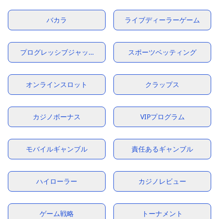
バカラ
ライブディーラーゲーム
プログレッシブジャックポット
スポーツベッティング
オンラインスロット
クラップス
カジノボーナス
VIPプログラム
モバイルギャンブル
責任あるギャンブル
ハイローラー
カジノレビュー
ゲーム戦略
トーナメント