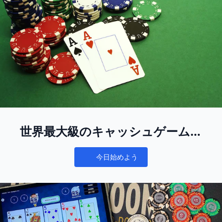
世界最大級のキャッシュゲームプ
レイヤーのレクリエーションプー
今日始めよう
ルに参加しよう
Notifications