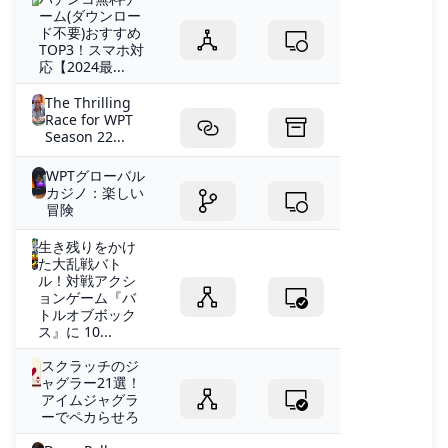
ーム(ダウンロー
ド不要)おすすめ
TOP3！スマホ対
応【2024最...
The Thrilling
Race for WPT
Season 22...
WPTグローバル
カジノ：楽しい
冒険
生き残りをかけ
た大乱戦バト
ル！対戦アクシ
ョンゲーム『バ
トルオブボック
ス』に 10...
スクラッチのジ
ャグラー21選！
アイムジャグラ
ーでペカらせろ