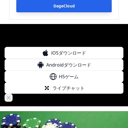
DageCloud
iOSダウンロード
Androidダウンロード
H5ゲーム
ライブチャット
Close banner