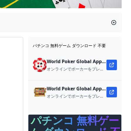
パチンコ 無料ゲーム ダウンロード 不要
World Poker Global App グローバル
オンラインでポーカーをプレイしてリアルマネーを獲得しよう。
World Poker Global App グローバル
オンラインでポーカーをプレイしてリアルマネーを獲得しよう。
料ゲー
今回はパチンコの無料ゲー
ムでダウンロード不要なも