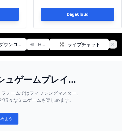
DageCloud
idダウンロー
H5
ライブチャット
Close ba
ド
ゲー
ム
シュゲームプレイヤ
ンプールに参加しよ
トフォームではフィッシングマスター、
う
ど様々なミニゲームも楽しめます。
始めよう
ons