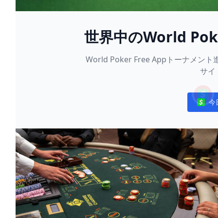
世界中のWorld Pok
ベントに参加す
World Poker Free Appト
サイ
今
Notifi