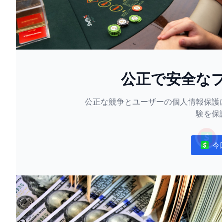
公正で安全な
公正な競争とユーザーの個人情報保護
験を保
今
Notifi