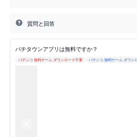
質問と回答
パチタウンアプリは無料ですか？
パチンコ 無料ゲーム ダウンロード不要
パチンコ 無料ゲーム ダウン
Previous
Next