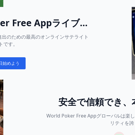
er Free Appライブイ
るチャンスを掴もう
ーナメント進出のための最高のオンラインサテライト
トです。
日始めよう
cations
安全で信頼でき、
World Poker Free Appグロー
リティを誇