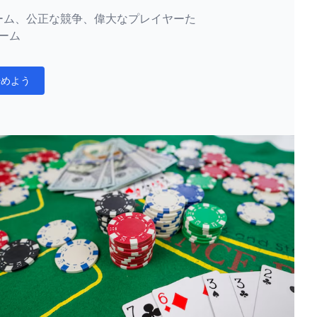
ンポーカーホームに
ーム、公正な競争、偉大なプレイヤーた
よう
ーム
始めよう
ons