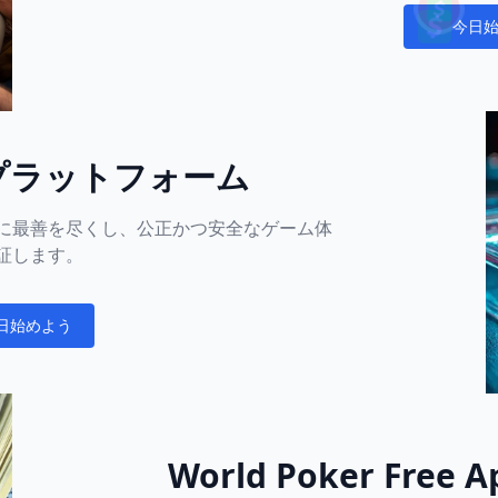
今日
Notificati
プラットフォーム
に最善を尽くし、公正かつ安全なゲーム体
証します。
日始めよう
cations
World Poker Fr