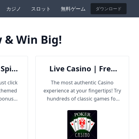
カジノ
スロット
無料ゲーム
ダウンロード
 & Win Big!
 Spins
Live Casino | Free
Trial Play
st click
The most authentic Casino
 themed
experience at your fingertips! Try
 bonus
hundreds of classic games for
 fun!
free, feel the thrill, win real
rewards!