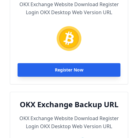
OKX Exchange Website Download Register
Login OKX Desktop Web Version URL
Register Now
OKX Exchange Backup URL
OKX Exchange Website Download Register
Login OKX Desktop Web Version URL