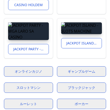
CASINO HOLDEM
JACKPOT ISLAND - SLOTS MACHINE
JACKPOT PARTY - MGA LARO SA CASINO
オンラインカジノ
ギャンブルゲーム
スロットマシン
ブラックジャック
ルーレット
ポーカー