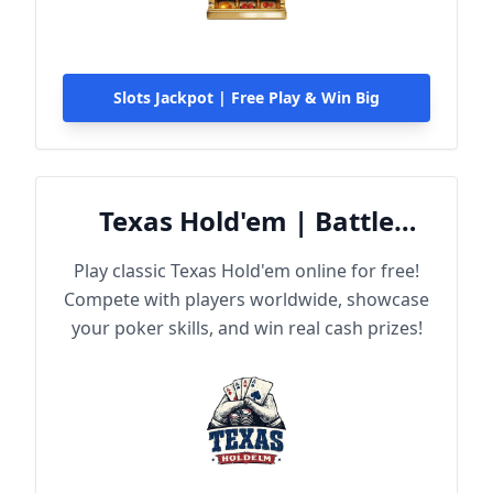
Slots Jackpot | Free Play & Win Big
Texas Hold'em | Battle
Online
Play classic Texas Hold'em online for free!
Compete with players worldwide, showcase
your poker skills, and win real cash prizes!