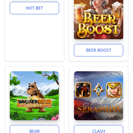
HOT BET
BEER BOOST
BEAR
CLASH