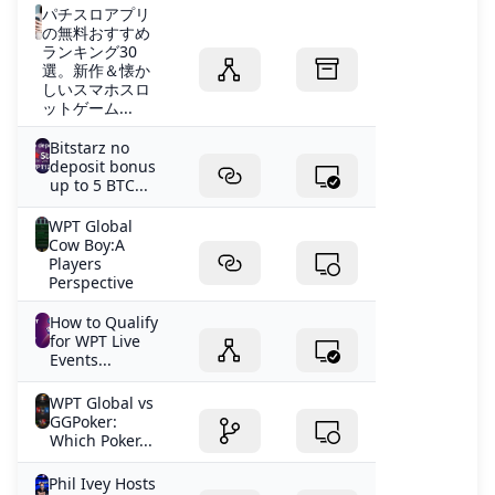
パチスロアプリ
の無料おすすめ
ランキング30
選。新作＆懐か
しいスマホスロ
ットゲーム...
Bitstarz no
deposit bonus
up to 5 BTC...
WPT Global
Cow Boy:A
Players
Perspective
How to Qualify
for WPT Live
Events...
WPT Global vs
GGPoker:
Which Poker...
Phil Ivey Hosts