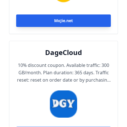
MoJie.net
DageCloud
10% discount coupon. Available traffic: 300
GB/month. Plan duration: 365 days. Traffic
reset: reset on order date or by purchasing
traffic package. Maximum achievable
bandwidth: 1000 Mbps. Node protocol:
Trojan.