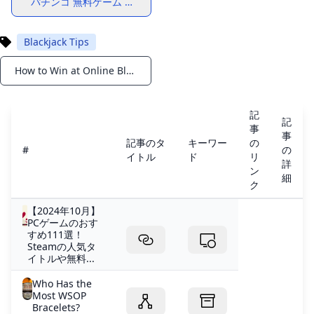
パチンコ 無料ゲーム ダウンロード不要
Blackjack Tips
How to Win at Online Blackjack: Strategies for 2025
Notifications
記
記
事
事
記事のタ
キーワー
の
#
の
イトル
ド
リ
詳
ン
細
ク
【2024年10月】
PCゲームのおす
すめ111選！
Steamの人気タ
イトルや無料...
Who Has the
Most WSOP
Bracelets?