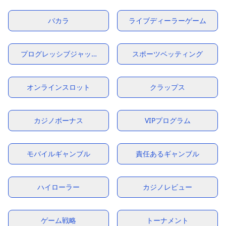
バカラ
ライブディーラーゲーム
プログレッシブジャックポット
スポーツベッティング
オンラインスロット
クラップス
カジノボーナス
VIPプログラム
モバイルギャンブル
責任あるギャンブル
ハイローラー
カジノレビュー
ゲーム戦略
トーナメント