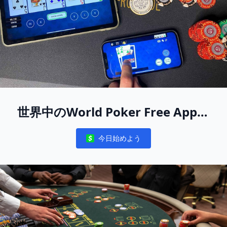
世界中のWorld Poker Free Appラ
イブイベントに参加するチャンス
今日始めよう
を掴もう
Notifications