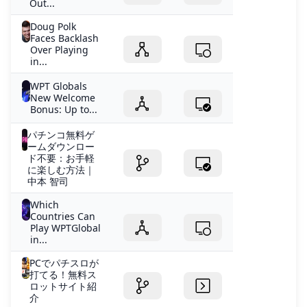
Out...
Doug Polk
Faces Backlash
Over Playing
in...
WPT Globals
New Welcome
Bonus: Up to...
パチンコ無料ゲ
ームダウンロー
ド不要：お手軽
に楽しむ方法｜
中本 智司
Which
Countries Can
Play WPTGlobal
in...
PCでパチスロが
打てる！無料ス
ロットサイト紹
介