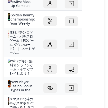
Festive Meet-
Up Game at...
Golden Bounty
Championship:
Your Weekly...
無料パチンコゲ
ーム・パチスロ
ゲーム【PCゲー
ム ダウンロー
ド】 ｜ ネットゲ
ーム...
Poki (ポキ) - 無
料オンラインゲ
ーム - 今すぐプ
レイしよう！
New Player
Casino Bonus
Types in the...
スマスロ北斗の
拳がスマホ＆PC
で遊べる！ ダウ