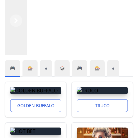
Previous
Next
🎮
🎰
♠️
🎲
🎮
🎰
♠️
GOLDEN BUFFALO
TRUCO