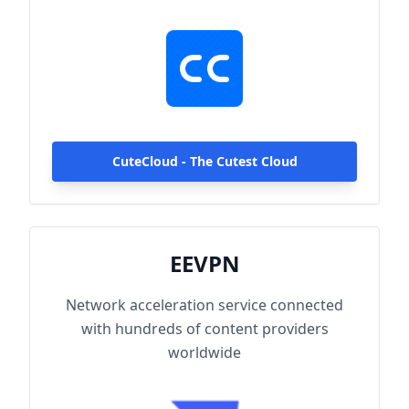
hundreds of content providers worldwide.
With up to 2000Mbps single-line access
capacity and 1000+ high-speed servers
globally, enjoy fast and stable connections
anytime, anywhere.
CuteCloud - The Cutest Cloud
EEVPN
Network acceleration service connected
with hundreds of content providers
worldwide