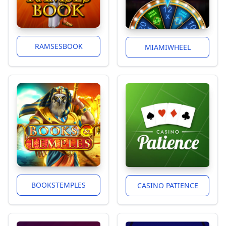
RAMSESBOOK
MIAMIWHEEL
BOOKSTEMPLES
CASINO PATIENCE