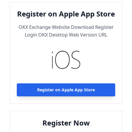
Register on Apple App Store
OKX Exchange Website Download Register
Login OKX Desktop Web Version URL
Register on Apple App Store
Register Now