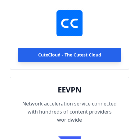
hundreds of content providers worldwide.
With up to 2000Mbps single-line access
capacity and 1000+ high-speed servers
globally, enjoy fast and stable connections
anytime, anywhere.
CuteCloud - The Cutest Cloud
EEVPN
Network acceleration service connected
with hundreds of content providers
worldwide