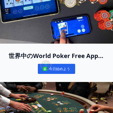
世界中のWorld Poker Free Appラ
イブイベントに参加するチャンス
今日始めよう
を掴もう
Notifications