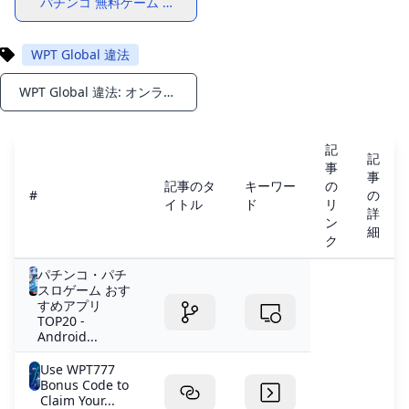
パチンコ 無料ゲーム ダウンロード不要
WPT Global 違法
WPT Global 違法: オンラインポーカーの合法性と注意点
Notifications
記
記
事
事
記事のタ
キーワー
の
#
の
イトル
ド
リ
詳
ン
細
ク
パチンコ・パチ
スロゲーム おす
すめアプリ
TOP20 -
Android...
Use WPT777
Bonus Code to
Claim Your...