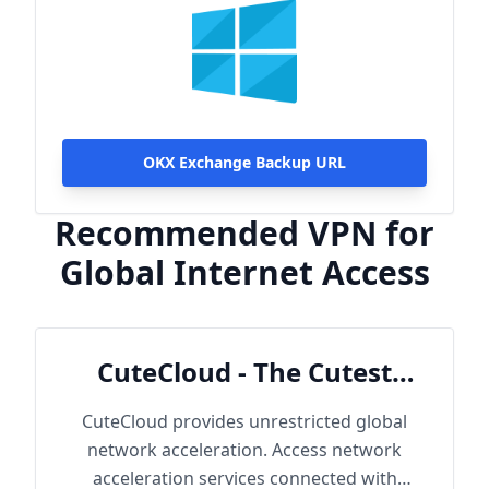
OKX Exchange Backup URL
Recommended VPN for
Global Internet Access
CuteCloud - The Cutest
Cloud
CuteCloud provides unrestricted global
network acceleration. Access network
acceleration services connected with