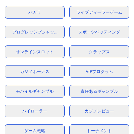
バカラ
ライブディーラーゲーム
プログレッシブジャックポット
スポーツベッティング
オンラインスロット
クラップス
カジノボーナス
VIPプログラム
モバイルギャンブル
責任あるギャンブル
ハイローラー
カジノレビュー
ゲーム戦略
トーナメント