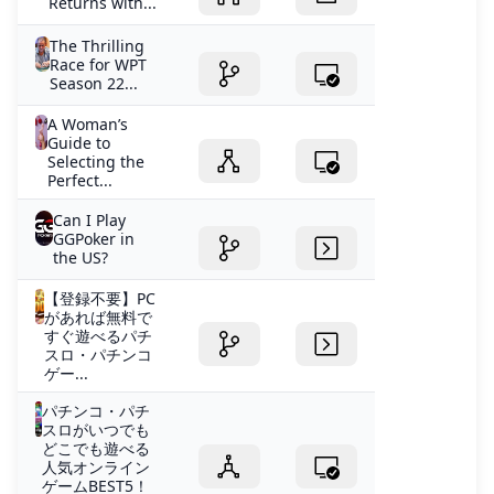
Returns with...
The Thrilling
Race for WPT
Season 22...
A Woman’s
Guide to
Selecting the
Perfect...
Can I Play
GGPoker in
the US?
【登録不要】PC
があれば無料で
すぐ遊べるパチ
スロ・パチンコ
ゲー...
パチンコ・パチ
スロがいつでも
どこでも遊べる
人気オンライン
ゲームBEST5！