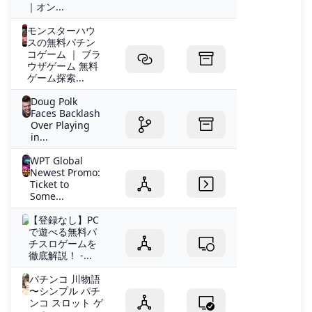
｜オン...
モンスターハウ
スの無料パチン
コゲーム ｜ ブラ
ウザゲーム 無料
ゲーム探索...
Doug Polk
Faces Backlash
Over Playing
in...
WPT Global
Newest Promo:
Ticket to
Some...
【登録なし】PC
で遊べる無料パ
チスロゲームを
徹底解説！ -...
パチンコ 川物語
〜シンプル パチ
ンコ スロット ゲ