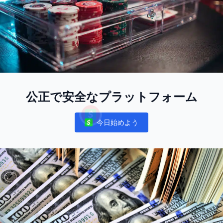
公正で安全なプラットフォーム
今日始めよう
Notifications