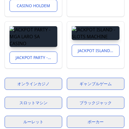
CASINO HOLDEM
JACKPOT ISLAND - SLOTS MACHINE
JACKPOT PARTY - MGA LARO SA CASINO
オンラインカジノ
ギャンブルゲーム
スロットマシン
ブラックジャック
ルーレット
ポーカー