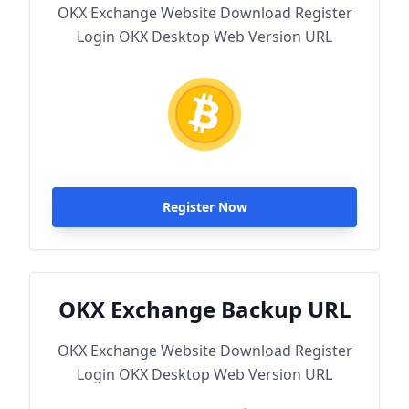
OKX Exchange Website Download Register
Login OKX Desktop Web Version URL
Register Now
OKX Exchange Backup URL
OKX Exchange Website Download Register
Login OKX Desktop Web Version URL