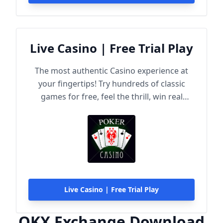
Live Casino | Free Trial Play
The most authentic Casino experience at
your fingertips! Try hundreds of classic
games for free, feel the thrill, win real
rewards!
Live Casino | Free Trial Play
OKX Exchange Download