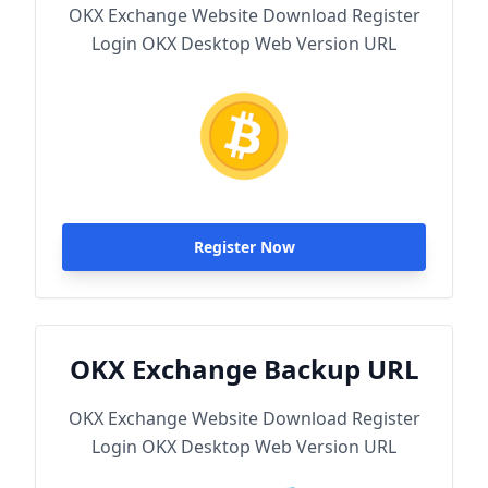
OKX Exchange Website Download Register
Login OKX Desktop Web Version URL
Register Now
OKX Exchange Backup URL
OKX Exchange Website Download Register
Login OKX Desktop Web Version URL