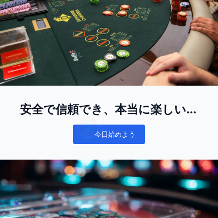
安全で信頼でき、本当に楽しい体
験
今日始めよう
Notifications