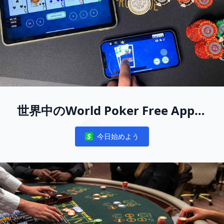
世界中のWorld Poker Free Appラ
イブイベントに参加するチャンス
今日始めよう
を掴もう
Notifications