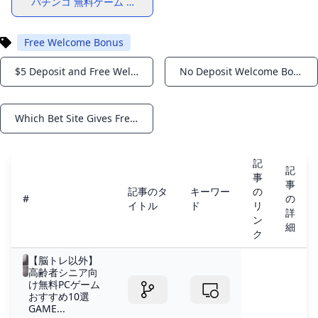
パチンコ 無料ゲーム ダウンロード不要
Free Welcome Bonus
$5 Deposit and Free Welcome Bonuses for New Players in the USA – FAQs
No Deposit Welcome Bonus for New Players USA – FAQs Explained
Notifications
Notifications
Which Bet Site Gives Free Welcome Bonus in 2026?
Notifications
記
記
事
事
記事のタ
キーワー
の
#
の
イトル
ド
リ
詳
ン
細
ク
【脳トレ以外】
高齢者シニア向
け無料PCゲーム
おすすめ10選
GAME...