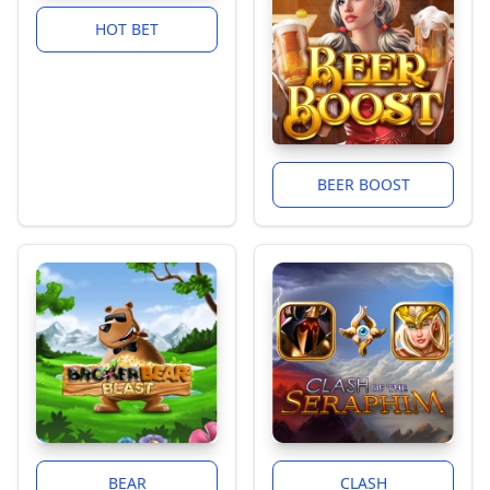
HOT BET
BEER BOOST
BEAR
CLASH