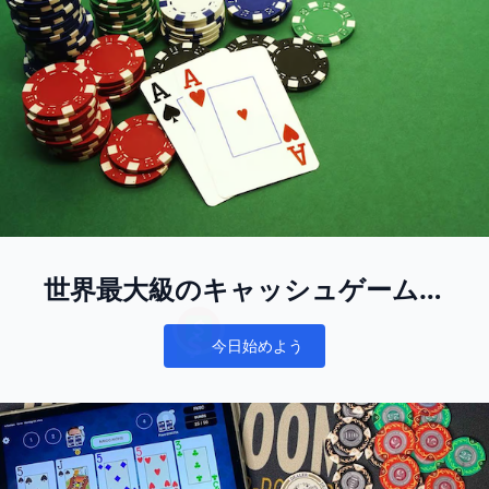
世界最大級のキャッシュゲームプ
レイヤーのレクリエーションプー
今日始めよう
ルに参加しよう
Notifications