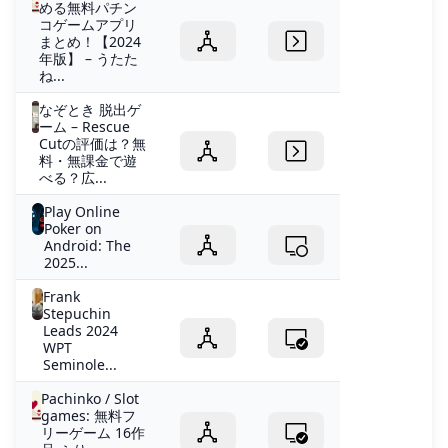
める無料パチン
コゲームアプリ
まとめ！【2024
年版】 – うたた
ね...
なぞとき 脱出ゲ
ーム – Rescue
Cutの評価は？無
料・無課金で遊
べる？広...
Play Online
Poker on
Android: The
2025...
Frank
Stepuchin
Leads 2024
WPT
Seminole...
Pachinko / Slot
games: 無料フ
リーゲーム 16作