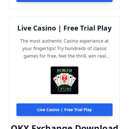
Live Casino | Free Trial Play
The most authentic Casino experience at
your fingertips! Try hundreds of classic
games for free, feel the thrill, win real
rewards!
Live Casino | Free Trial Play
OKX Exchange Download