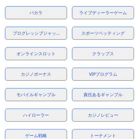
バカラ
ライブディーラーゲーム
プログレッシブジャックポット
スポーツベッティング
オンラインスロット
クラップス
カジノボーナス
VIPプログラム
モバイルギャンブル
責任あるギャンブル
ハイローラー
カジノレビュー
ゲーム戦略
トーナメント