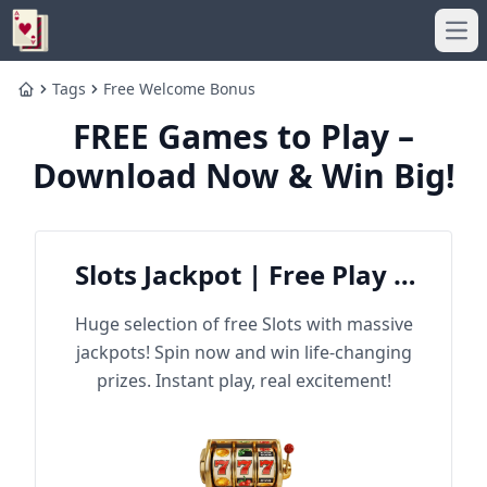
Ope
Tags
Free Welcome Bonus
Home
FREE Games to Play –
Download Now & Win Big!
Slots Jackpot | Free Play &
Win Big
Huge selection of free Slots with massive
jackpots! Spin now and win life-changing
prizes. Instant play, real excitement!