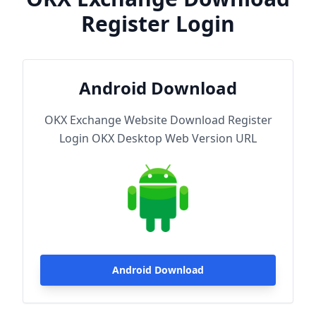
Register Login
Android Download
OKX Exchange Website Download Register
Login OKX Desktop Web Version URL
Android Download