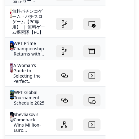
品 ふりー...
無料パチンコゲ
ーム・パチスロ
ゲーム【PC専
用】 ｜ 無料ゲー
ム探索隊【PC】
WPT Prime
Championship
Returns with...
A Woman’s
Guide to
Selecting the
Perfect...
WPT Global
Tournament
Schedule 2025
Shevliakov’s
Comeback
Wins Million-
Euro...