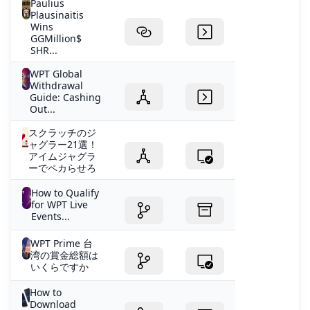
Paulius
Plausinaitis
Wins
GGMillion$
SHR...
WPT Global
Withdrawal
Guide: Cashing
Out...
スクラッチのジ
ャグラー21選！
アイムジャグラ
ーでペカらせろ
How to Qualify
for WPT Live
Events...
WPT Prime 台
湾の賞金総額は
いくらですか
How to
Download