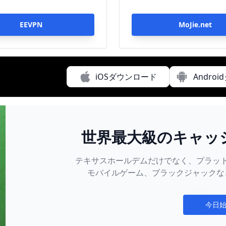
EEVPN
MoJie.net
iOSダウンロード
Andro
世界最大級のキャッ
ーのレクリエーショ
テキサスホールデムだけでなく、プラッ
モバイルゲーム、ブラックジャックな
今日
Notificati