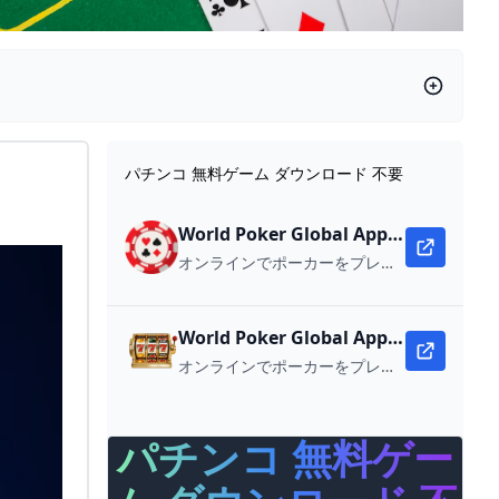
パチンコ 無料ゲーム ダウンロード 不要
World Poker Global App グローバル
オンラインでポーカーをプレイしてリアルマネーを獲得しよう。
World Poker Global App グローバル
オンラインでポーカーをプレイしてリアルマネーを獲得しよう。
料ゲー
今回はパチンコの無料ゲー
ムでダウンロード不要なも