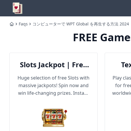
Faqs
コンピューターで WPT Global を再生する方法 2024
Home
FREE Games
Slots Jackpot | Free
Te
Play & Win Big
B
Huge selection of free Slots with
Play cla
massive jackpots! Spin now and
for fre
win life-changing prizes. Instant
worldwi
play, real excitement!
skills,