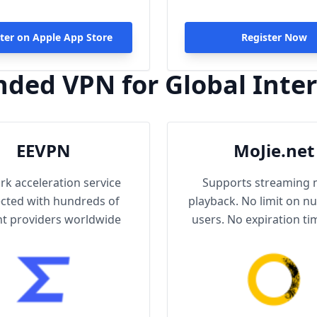
ter on Apple App Store
Register Now
ed VPN for Global Inter
EEVPN
MoJie.net
k acceleration service
Supports streaming 
cted with hundreds of
playback. No limit on n
t providers worldwide
users. No expiration tim
No network speed li