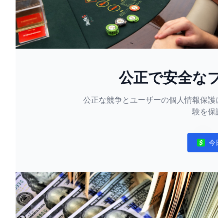
公正で安全な
公正な競争とユーザーの個人情報保護
験を保
今
Notifi