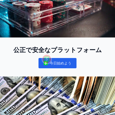
公正で安全なプラットフォーム
今日始めよう
Notifications