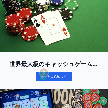
世界最大級のキャッシュゲームプ
レイヤーのレクリエーションプー
今日始めよう
ルに参加しよう
Notifications