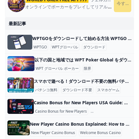
いますので、パチンコ・パチ
今すぐプレ
オンラインでポーカーをプレイしてリアルマネーを獲得しよう。
スロファンの皆さんはぜひ参
考にしてみてください。
最新記事
WPTGOをダウンロードして始める方法 WPTGO をダウンロードしてオンライン ポーカーを始める方法 ワールド ポーカー ツアーに関連するオンライン ポーカー プラットフォームである WPTGO は、簡単かつ迅速
WPTGO
WPTグローバル
ダウンロード
以下の国と地域では WPT Poker Global をダウンロードしてプレイすることはできません WPT グローバル ポーカーは 100 か国以上のプレイヤーがアクセスできますが、現地の規制に基づく特定の制限があります。以下の国と地域で WPT Poker Global をダウンロー
WPT グローバル ポーカー
限界
スマホで遊べる！ダウンロード不要の無料パチンコゲームまとめ ちょっとした時間に、アプリを入れずパッと遊べる無料パチンコゲームを探していませんか？今回、スマホで気軽に遊べる“ブラウザタイプのパチンコ無料
パチンコ無料
ダウンロード不要
スマホゲーム
Casino Bonus for New Players USA Guide: Welcome Bonus Casino USA Offers Explained Casino Bonus for New Players USA Guide: Welcome Bonus Casino Offers Explained Many players search for a casino bonus for new players USA because they want extra value when joining an online casino for the first time. Related searches such as welcome bonus casino USA, real money casino sign up bonus no deposit, best first deposit bonus casino USA, casino apps with sign up bonus no deposit, and big sign up bonus casino real money USA show that new players are comparing different types of casino promotions before creating an account.
Casino Bonus for New Players
Welcome Bonus Casino
New Player Casino Bonus Explained: How to Compare Welcome Bonus Casino USA Offers Before Signing Up New Player Casino Bonus Explained: How to Compare Welcome Bonus Casino USA Offers Before Signing Up A casino bonus for new players USA can look attractive at first glance, especially when the headline includes free spins, a large deposit match, a sign-up bonus, or a no-deposit reward. However, new players should not judge a casino bonus only by the advertised number. A useful bonus is not always the biggest one. It is the offer with clear terms, realistic wagering requirements, suitable games, and withdrawal rules that match the player’s budget.
New Player Casino Bonus
Welcome Bonus Casino
Casino 