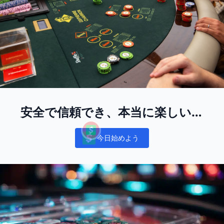
安全で信頼でき、本当に楽しい体
験
今日始めよう
Notifications