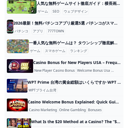
人気な無料ゲームサイト徹底ガイド：横長画像活用で記事を魅力アップ 人気な無料ゲームサイト10選！ダウンロードなしで今すぐ楽しめる ブラウザだけで手軽にゲームが遊びたい人におすすめの、人気な無料ゲームサイトを紹
ゲーム
SEO
ウェブデザイン
2026最新！無料パチンコアプリ厳選5選 パチンコがスマホでサクッと遊べるアプリ、めっちゃ増えてますよ！2026年現在、人気無料アプリは31種類以上あって、初心者からベテランまで楽し
パチンコ
アプリ
777TOWN
一番人気な無料ゲームは？ タウンシップ徹底解説 2026年一番人気の無料ゲームは「タウンシップ」 2026年6月時点で、日本で一番人気の無料ゲームアプリは「タウンシップ（Township）」
ゲーム
スマホゲーム
ランキング
Casino Bonus for New Players USA – Frequently Asked Questions Searches for casino bonuses for new players in the USA often focus on finding the “best” offer, free welcome bonuses, or no deposit options. The questions below explain how these bonuses are typically defined and what new players usually encounter. What does “best casino bonus for new players” usually mean? In most cases, “best” refers to bonuses with clearer terms, lower wagering requirements, and realistic withdrawal limits rather than the largest advertised bonus amount.
New Player Casino Bonus
Welcome Bonus Usa
Casino B
WPT Prime 台湾の賞金総額はいくらですか WPT プライム台湾チャンピオンシップ 2024 年の WPT プライム台湾チャンピオンシップ イベントには、賞金総額 1,000,000 米ドルが保証されています15。このイベントは、
WPTプライム台湾
Casino Welcome Bonus Explained: Quick Guide for Beginners A casino welcome bonus is a promotional offer designed to attract new players to an online or brick-and-mortar casino. For example, a casino might offer a 100% deposit match up to $200, meaning if you deposit $200, you get $200 in bonus funds instantly, giving you $400 to play with on your first day. Deposit match bonuses are common and easy to understand. If a site advertises a 50% match up to $500, a $200 deposit adds $100 in bonus money, increasing your total to $300 to start.
Casino Marketing
Online Gambling
Bonuses
What Is the $20 Method at a Casino? The “$20 method” at a casino is a simple betting strategy where you give yourself a $20 bankroll and set strict rules for how you play and when you walk away. Instead of dripping money into a game with no plan, you decide in advance how much you’re willing to lose and at what point you’ll stop or cash out. Many players use this method on slot machines, but it can also work on low‑bet table games like roulette or blackjack if you keep your wagers small.