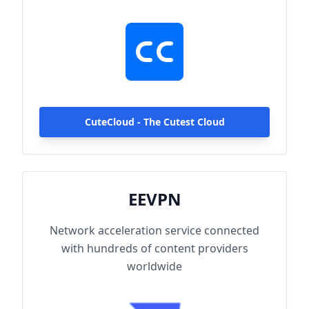
hundreds of content providers worldwide.
With up to 2000Mbps single-line access
capacity and 1000+ high-speed servers
globally, enjoy fast and stable connections
anytime, anywhere.
CuteCloud - The Cutest Cloud
EEVPN
Network acceleration service connected
with hundreds of content providers
worldwide