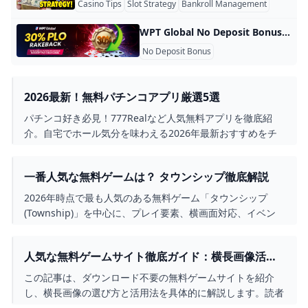
Casino Tips
Slot Strategy
Bankroll Management
WPT Global No Deposit Bonus 2025 – Try Real Online Poker Risk-Free Interested in testing the waters with online casino without risking a dime in 2025? No deposit welcome bonuses are still one of the most attractive promotions for new players — and one name that continues to put out in this area is WPT Global. What is a No Deposit Welcome Bonus? A no deposit bonus is given to you immediately after signing up and the process of paying out your bonus goes also automatically — but in some rare cases, you might need help from the support team.
No Deposit Bonus
Online Casino Welcome
2026最新！無料パチンコアプリ厳選5選
パチンコ好き必見！777Realなど人気無料アプリを徹底紹
介。自宅でホール気分を味わえる2026年最新おすすめをチ
ェック♪
一番人気な無料ゲームは？ タウンシップ徹底解説
2026年時点で最も人気のある無料ゲーム「タウンシップ
(Township)」を中心に、プレイ要素、横画面対応、イベン
ト・デイリーボーナスの魅力、上位人気作との比較をわかり
やすく解説します。横画面対応タイトルやブラウザゲームの
人気な無料ゲームサイト徹底ガイド：横長画像活用
選び方も併せて紹介します。
で記事を魅力アップ
この記事は、ダウンロード不要の無料ゲームサイトを紹介
し、横長画像の選び方と活用法を具体的に解説します。読者
の興味を引く視覚要素とSEOに強い構成を組み合わせ、Poki