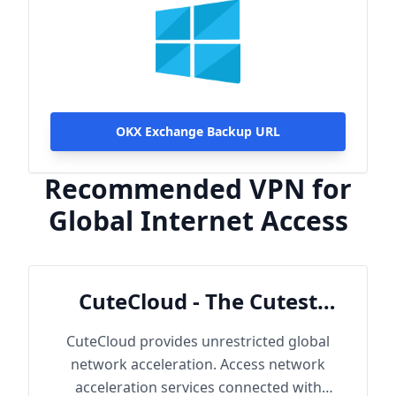
OKX Exchange Backup URL
Recommended VPN for
Global Internet Access
CuteCloud - The Cutest
Cloud
CuteCloud provides unrestricted global
network acceleration. Access network
acceleration services connected with