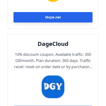
MoJie.net
DageCloud
10% discount coupon. Available traffic: 300
GB/month. Plan duration: 365 days. Traffic
reset: reset on order date or by purchasing
traffic package. Maximum achievable
bandwidth: 1000 Mbps. Node protocol:
Trojan.