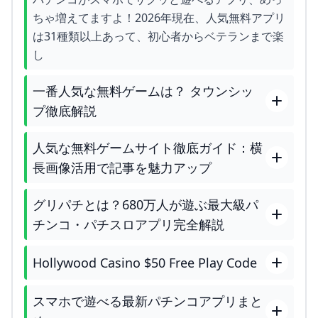
ちゃ増えてますよ！2026年現在、人気無料アプリ
は31種類以上あって、初心者からベテランまで楽
し
一番人気な無料ゲームは？ タウンシッ
プ徹底解説
人気な無料ゲームサイト徹底ガイド：横
長画像活用で記事を魅力アップ
グリパチとは？680万人が遊ぶ最大級パ
チンコ・パチスロアプリ完全解説
Hollywood Casino $50 Free Play Code
スマホで遊べる最新パチンコアプリまと