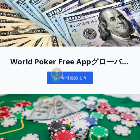
World Poker Free Appグローバル
をあなたの新しいオンラインポー
今日始めよう
カーホームにしよう
Notifications