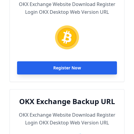
OKX Exchange Website Download Register
Login OKX Desktop Web Version URL
Register Now
OKX Exchange Backup URL
OKX Exchange Website Download Register
Login OKX Desktop Web Version URL