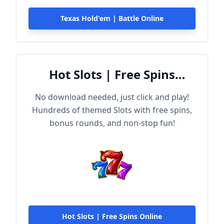
Texas Hold'em | Battle Online
Hot Slots | Free Spins
Online
No download needed, just click and play!
Hundreds of themed Slots with free spins,
bonus rounds, and non-stop fun!
Hot Slots | Free Spins Online