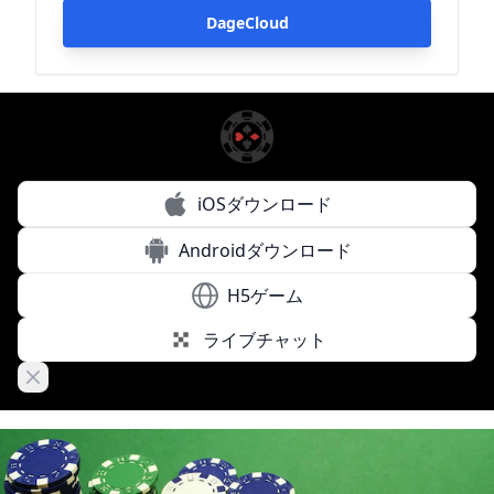
DageCloud
iOSダウンロード
Androidダウンロード
H5ゲーム
ライブチャット
Close banner