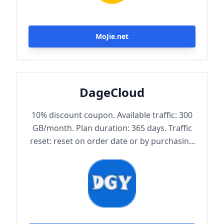
MoJie.net
DageCloud
10% discount coupon. Available traffic: 300
GB/month. Plan duration: 365 days. Traffic
reset: reset on order date or by purchasing
traffic package. Maximum achievable
bandwidth: 1000 Mbps. Node protocol:
Trojan.