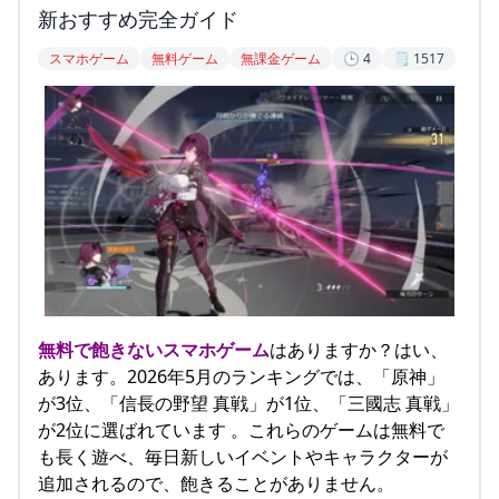
新おすすめ完全ガイド
スマホゲーム
無料ゲーム
無課金ゲーム
🕒 4
🗒️ 1517
無料で飽きないスマホゲーム
はありますか？はい、
あります。2026年5月のランキングでは、「原神」
が3位、「信長の野望 真戦」が1位、「三國志 真戦」
が2位に選ばれています 。これらのゲームは無料で
も長く遊べ、毎日新しいイベントやキャラクターが
追加されるので、飽きることがありません。