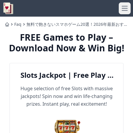
Ope
Faqs
無料で飽きないスマホゲーム20選！2026年最新おすす
Home
め完全ガイド
FREE Games to Play –
Download Now & Win Big!
Slots Jackpot | Free Play &
Win Big
Huge selection of free Slots with massive
jackpots! Spin now and win life-changing
prizes. Instant play, real excitement!