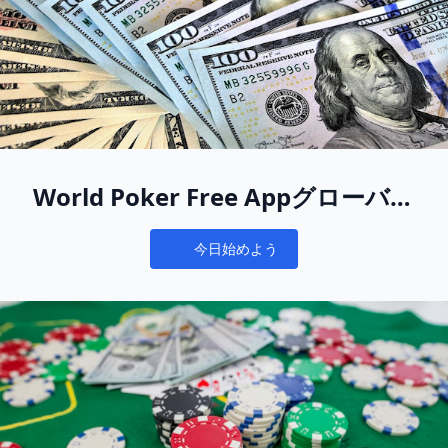
World Poker Free Appグローバル
をあなたの新しいオンラインポー
今日始めよう
カーホームにしよう
Notifications