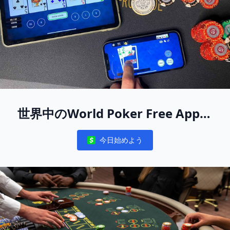
世界中のWorld Poker Free Appラ
イブイベントに参加するチャンス
今日始めよう
を掴もう
Notifications