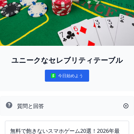
ユニークなセレブリティテーブル
今日始めよう
Notifications
質問と回答
無料で飽きないスマホゲーム20選！2026年最