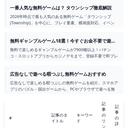
一番人気な無料ゲームは？ タウンシップ徹底解説
2026年時点で最も人気のある無料ゲーム「タウンシップ
(Township)」を中心に、プレイ要素、横画面対応、イベン
ト・デイリーボーナスの魅力、上位人気作との比較をわかり
やすく解説します。横画面対応タイトルやブラウザゲームの
無料ギャンブルゲーム18選！今すぐお金不要で遊べ
選び方も併せて紹介します。
る爆勝ちアプリ
無料で楽しめるギャンブルゲームが7900種以上！パチン
コ・スロットアプリからカジノデモまで、登録不要で即プレ
イ。戦略を磨いてリアルカジノへステップアップ♪
広告なしで遊べる暇つぶし無料ゲームおすすめ
広告なしで楽しめる暇つぶしの無料ゲームを紹介。スマホア
プリのパズル・脱出ゲームから、PCやブラウザで遊べる無
料ゲームまで、ストレスフリーで遊べるおすすめタイトルを
まとめました。
記
記
事
事
記事のタ
キーワー
の
#
の
イトル
ド
リ
詳
ン