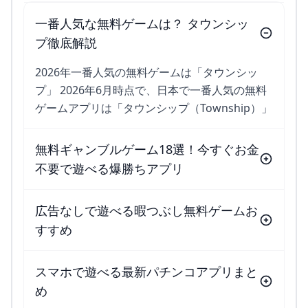
一番人気な無料ゲームは？ タウンシッ
プ徹底解説
2026年一番人気の無料ゲームは「タウンシッ
プ」 2026年6月時点で、日本で一番人気の無料
ゲームアプリは「タウンシップ（Township）」
無料ギャンブルゲーム18選！今すぐお金
不要で遊べる爆勝ちアプリ
広告なしで遊べる暇つぶし無料ゲームお
すすめ
スマホで遊べる最新パチンコアプリまと
め