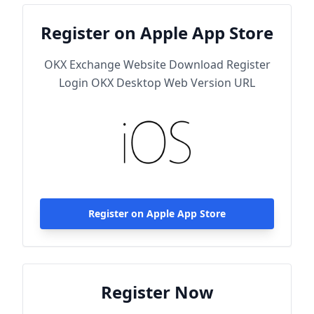
Register on Apple App Store
OKX Exchange Website Download Register
Login OKX Desktop Web Version URL
Register on Apple App Store
Register Now