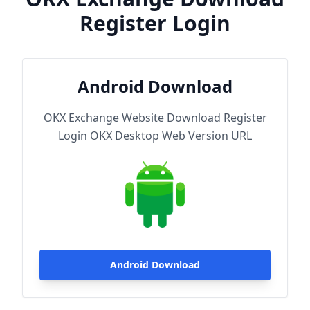
Register Login
Android Download
OKX Exchange Website Download Register
Login OKX Desktop Web Version URL
Android Download