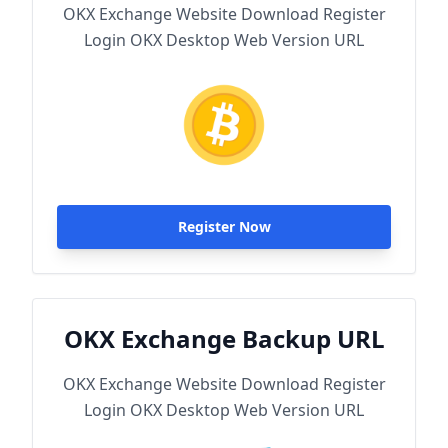
OKX Exchange Website Download Register
Login OKX Desktop Web Version URL
Register Now
OKX Exchange Backup URL
OKX Exchange Website Download Register
Login OKX Desktop Web Version URL