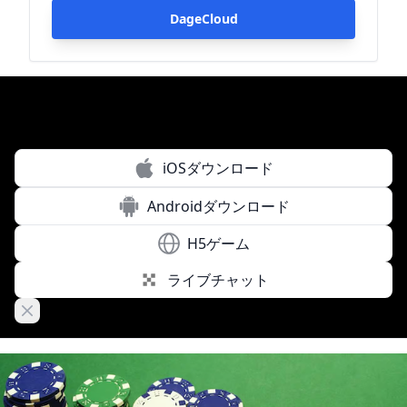
DageCloud
iOSダウンロード
Androidダウンロード
H5ゲーム
ライブチャット
Close banner