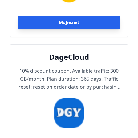
MoJie.net
DageCloud
10% discount coupon. Available traffic: 300
GB/month. Plan duration: 365 days. Traffic
reset: reset on order date or by purchasing
traffic package. Maximum achievable
bandwidth: 1000 Mbps. Node protocol:
Trojan.