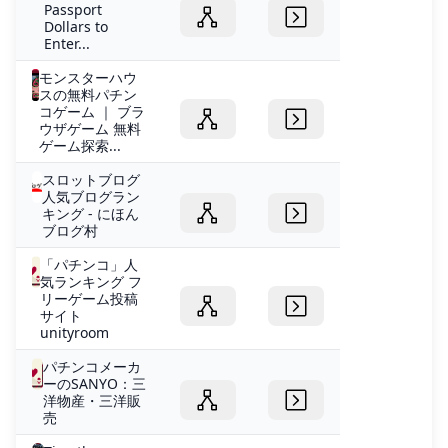
Passport
Dollars to
Enter...
モンスターハウ
スの無料パチン
コゲーム ｜ ブラ
ウザゲーム 無料
ゲーム探索...
スロットブログ
人気ブログラン
キング - にほん
ブログ村
「パチンコ」人
気ランキング フ
リーゲーム投稿
サイト
unityroom
パチンコメーカ
ーのSANYO：三
洋物産・三洋販
売