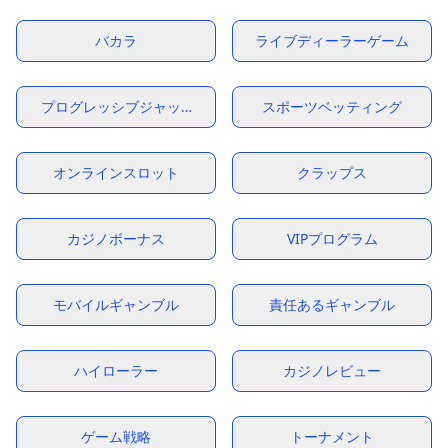
バカラ
ライブディーラーゲーム
プログレッシブジャックポット
スポーツベッティング
オンラインスロット
クラップス
カジノボーナス
VIPプログラム
モバイルギャンブル
責任あるギャンブル
ハイローラー
カジノレビュー
ゲーム戦略
トーナメント