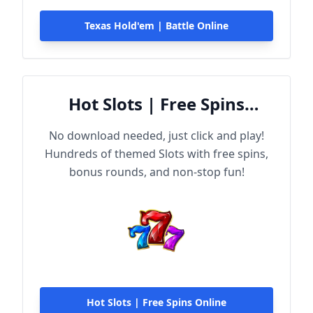
Texas Hold'em | Battle Online
Hot Slots | Free Spins
Online
No download needed, just click and play!
Hundreds of themed Slots with free spins,
bonus rounds, and non-stop fun!
Hot Slots | Free Spins Online