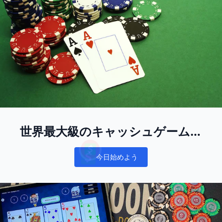
世界最大級のキャッシュゲームプ
レイヤーのレクリエーションプー
今日始めよう
ルに参加しよう
Notifications