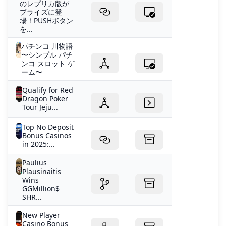
のレプリカ版が
プライズに登
場！PUSHボタン
を...
パチンコ 川物語
〜シンプル パチ
ンコ スロット ゲ
ーム〜
Qualify for Red
Dragon Poker
Tour Jeju...
Top No Deposit
Bonus Casinos
in 2025:...
Paulius
Plausinaitis
Wins
GGMillion$
SHR...
New Player
Casino Bonus