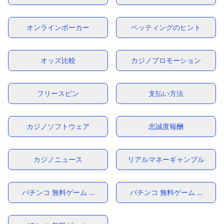
オンラインポーカー
ベッティングのヒント
オッズ比較
カジノプロモーション
フリースピン
支払い方法
カジノソフトウェア
忠誠度報酬
カジノニュース
リアルマネーギャンブル
パチンコ 無料ゲーム ダウンロード 不要
パチンコ 無料ゲーム ダウン