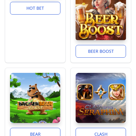
HOT BET
BEER BOOST
BEAR
CLASH