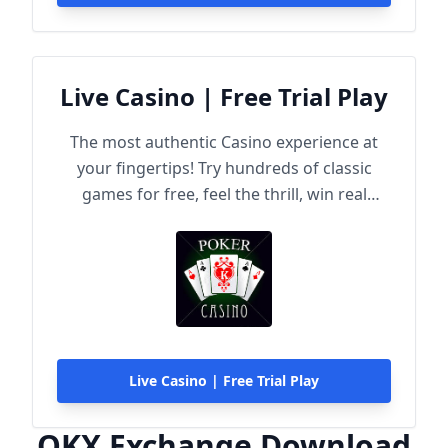
Live Casino | Free Trial Play
The most authentic Casino experience at
your fingertips! Try hundreds of classic
games for free, feel the thrill, win real
rewards!
Live Casino | Free Trial Play
OKX Exchange Download