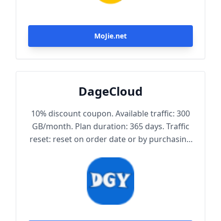
MoJie.net
DageCloud
10% discount coupon. Available traffic: 300
GB/month. Plan duration: 365 days. Traffic
reset: reset on order date or by purchasing
traffic package. Maximum achievable
bandwidth: 1000 Mbps. Node protocol:
Trojan.