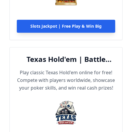
Slots Jackpot | Free Play & Win Big
Texas Hold'em | Battle
Online
Play classic Texas Hold'em online for free!
Compete with players worldwide, showcase
your poker skills, and win real cash prizes!