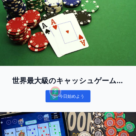
世界最大級のキャッシュゲームプ
レイヤーのレクリエーションプー
今日始めよう
ルに参加しよう
Notifications