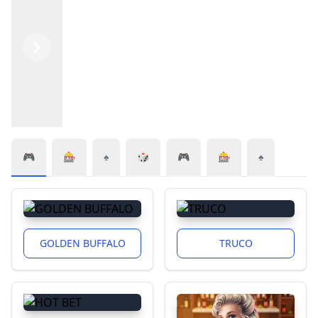
Previous
Next
🎮
🎰
♠️
🎲
🎮
🎰
♠️
GOLDEN BUFFALO
TRUCO