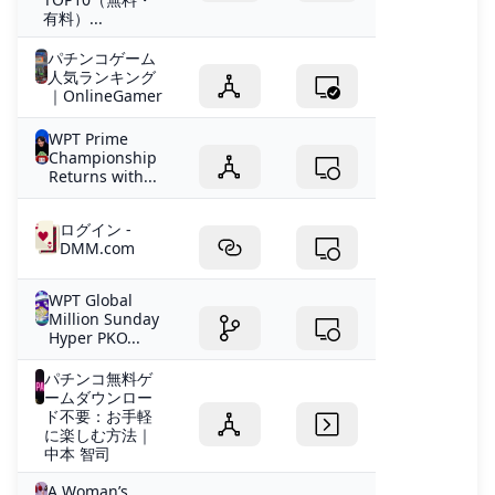
有料）...
パチンコゲーム
人気ランキング
｜OnlineGamer
WPT Prime
Championship
Returns with...
ログイン -
DMM.com
WPT Global
Million Sunday
Hyper PKO...
パチンコ無料ゲ
ームダウンロー
ド不要：お手軽
に楽しむ方法｜
中本 智司
A Woman’s