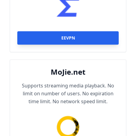
EEVPN
MoJie.net
Supports streaming media playback. No
limit on number of users. No expiration
time limit. No network speed limit.