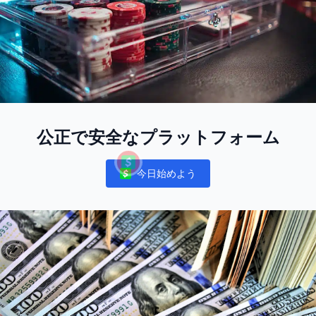
公正で安全なプラットフォーム
今日始めよう
Notifications