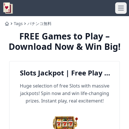
Ope
Tags
パチンコ無料
Home
FREE Games to Play –
Download Now & Win Big!
Slots Jackpot | Free Play &
Win Big
Huge selection of free Slots with massive
jackpots! Spin now and win life-changing
prizes. Instant play, real excitement!