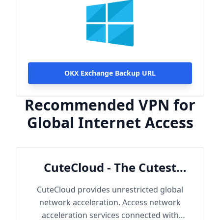
OKX Exchange Backup URL
Recommended VPN for
Global Internet Access
CuteCloud - The Cutest
Cloud
CuteCloud provides unrestricted global
network acceleration. Access network
acceleration services connected with