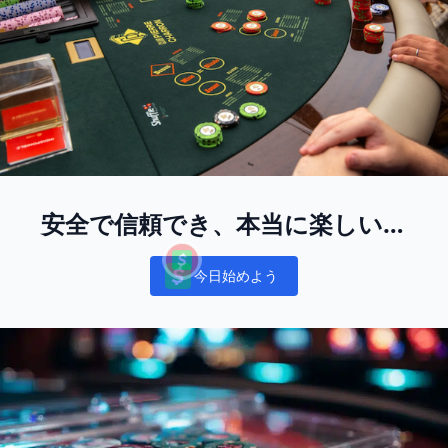
安全で信頼でき、本当に楽しい体
験
今日始めよう
Notifications