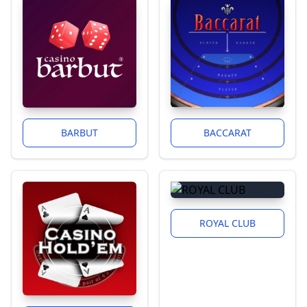
BARBUT
BACCARAT
ROYAL CLUB