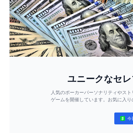
ユニークなセレ
人気のポーカーパーソナリティやスト
ゲームを開催しています。お気に入り
ャンスを
今
Notifi