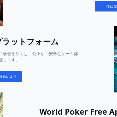
今日
Notificati
プラットフォーム
に最善を尽くし、公正かつ安全なゲーム体
証します。
日始めよう
cations
World Poker Fr