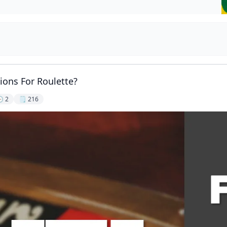
ions For Roulette?
 2
🗒️ 216
パチンコ 無