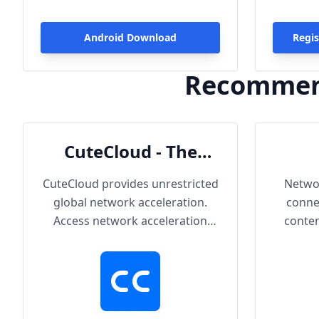
Android Download
Regis
Recommend
CuteCloud - The
Cutest Cloud
CuteCloud provides unrestricted
Networ
global network acceleration.
conne
Access network acceleration
conten
services connected with
hundreds of content providers
worldwide. With up to 2000Mbps
single-line access capacity and
1000+ high-speed servers