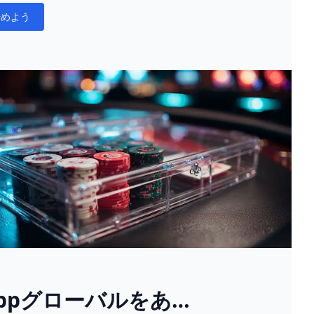
始めよう
ons
ee Appグローバルをあな