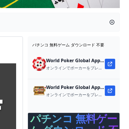
パチンコ 無料ゲーム ダウンロード 不要
World Poker Global App グローバル
オンラインでポーカーをプレイしてリアルマネーを獲得しよう。
World Poker Global App グローバル
オンラインでポーカーをプレイしてリアルマネーを獲得しよう。
料ゲー
今回はパチンコの無料ゲー
ムでダウンロード不要なも