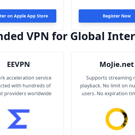
ter on Apple App Store
Register Now
ed VPN for Global Inter
EEVPN
MoJie.net
k acceleration service
Supports streaming 
cted with hundreds of
playback. No limit on n
t providers worldwide
users. No expiration tim
No network speed li