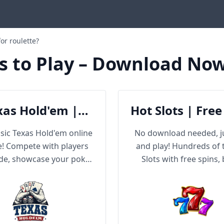
or roulette?
 to Play – Download Now
xas Hold'em |
Hot Slots | Free
attle Online
Online
ssic Texas Hold'em online
No download needed, ju
e! Compete with players
and play! Hundreds of
de, showcase your poker
Slots with free spins,
 and win real cash prizes!
rounds, and non-stop