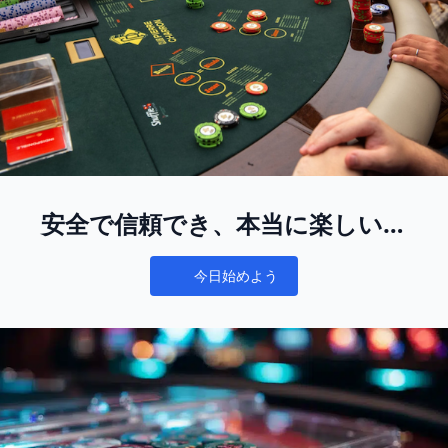
安全で信頼でき、本当に楽しい体
験
今日始めよう
Notifications