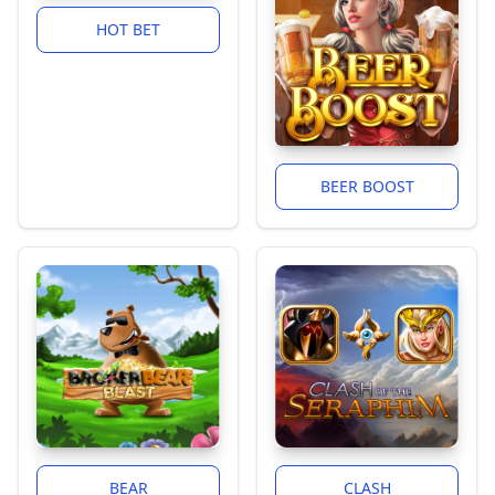
HOT BET
BEER BOOST
BEAR
CLASH