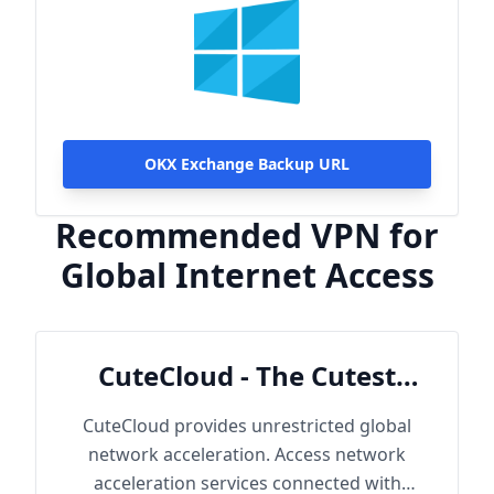
OKX Exchange Backup URL
Recommended VPN for
Global Internet Access
CuteCloud - The Cutest
Cloud
CuteCloud provides unrestricted global
network acceleration. Access network
acceleration services connected with