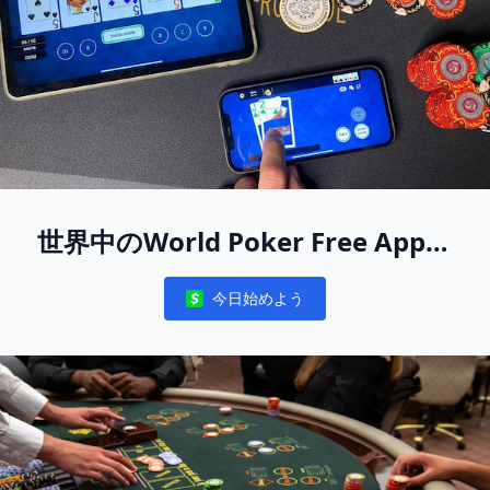
世界中のWorld Poker Free Appラ
イブイベントに参加するチャンス
今日始めよう
を掴もう
Notifications