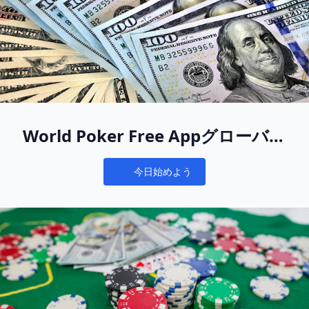
World Poker Free Appグローバル
をあなたの新しいオンラインポー
今日始めよう
カーホームにしよう
Notifications