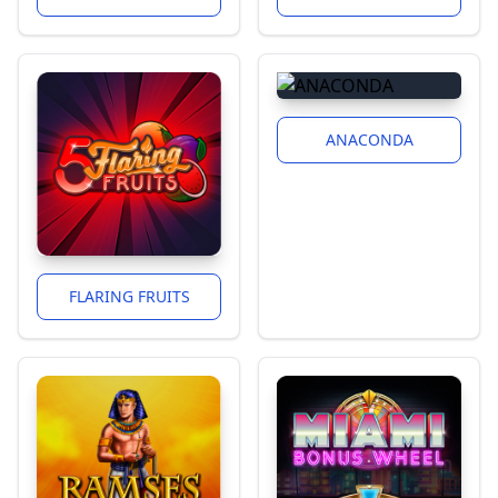
ANACONDA
FLARING FRUITS