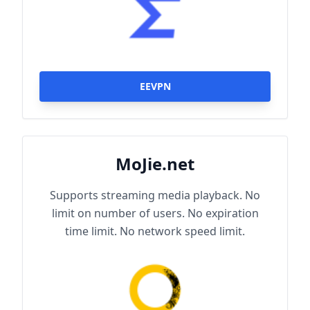
EEVPN
MoJie.net
Supports streaming media playback. No
limit on number of users. No expiration
time limit. No network speed limit.