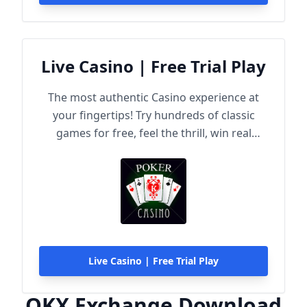
Live Casino | Free Trial Play
The most authentic Casino experience at
your fingertips! Try hundreds of classic
games for free, feel the thrill, win real
rewards!
Live Casino | Free Trial Play
OKX Exchange Download