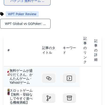
パチンコ 無料ゲーム ダウンロード不要
WPT Poker Review
WPT Global vs GGPoker: Which Poker Platform Should You Choose in 2025?
Notifications
記
記
事
事
記事のタ
キーワー
の
#
の
イトル
ド
リ
詳
ン
細
ク
無料ゲームが盛
りだくさん、か
んたんゲーム -
Yahoo!ゲーム
スロットゲーム
【無料・登録な
しで今すぐ遊べ
る機種満載】