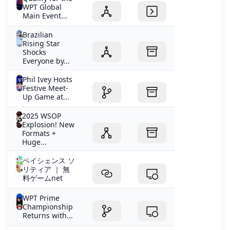
WPT Global
Main Event...
Brazilian
Rising Star
Shocks
Everyone by...
Phil Ivey Hosts
Festive Meet-
Up Game at...
2025 WSOP
Explosion! New
Formats +
Huge...
ペイシェンス ソ
リティア ｜ 無
料ゲームnet
WPT Prime
Championship
Returns with...