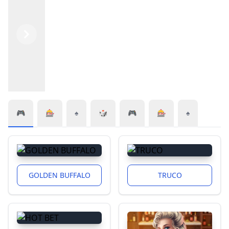
Previous
Next
🎮
🎰
♠️
🎲
🎮
🎰
♠️
GOLDEN BUFFALO
TRUCO