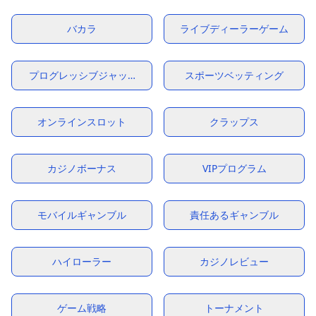
バカラ
ライブディーラーゲーム
プログレッシブジャックポット
スポーツベッティング
オンラインスロット
クラップス
カジノボーナス
VIPプログラム
モバイルギャンブル
責任あるギャンブル
ハイローラー
カジノレビュー
ゲーム戦略
トーナメント