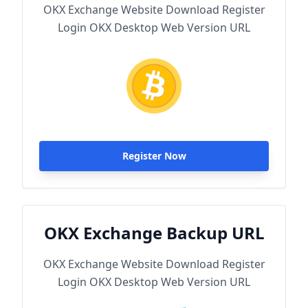
OKX Exchange Website Download Register
Login OKX Desktop Web Version URL
Register Now
OKX Exchange Backup URL
OKX Exchange Website Download Register
Login OKX Desktop Web Version URL