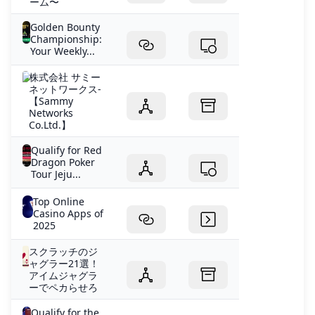
ーム〜
Golden Bounty
Championship:
Your Weekly...
株式会社 サミー
ネットワークス-
【Sammy
Networks
Co.Ltd.】
Qualify for Red
Dragon Poker
Tour Jeju...
Top Online
Casino Apps of
2025
スクラッチのジ
ャグラー21選！
アイムジャグラ
ーでペカらせろ
Qualify for the