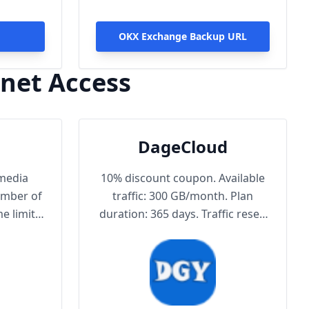
OKX Exchange Backup URL
net Access
DageCloud
media
10% discount coupon. Available
umber of
traffic: 300 GB/month. Plan
e limit.
duration: 365 days. Traffic reset:
mit.
reset on order date or by
purchasing traffic package.
Maximum achievable bandwidth:
1000 Mbps. Node protocol:
Trojan.