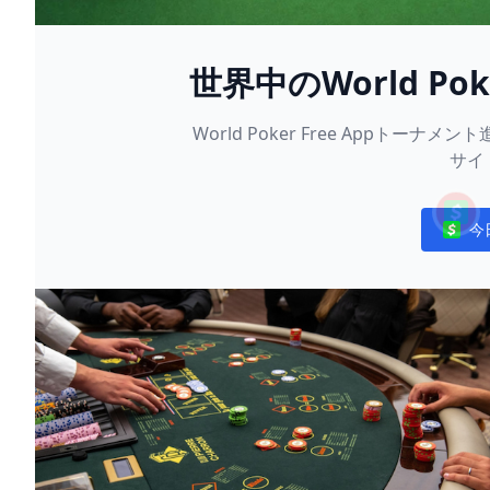
世界中のWorld Pok
ベントに参加す
World Poker Free Appト
サイ
今
Notifi