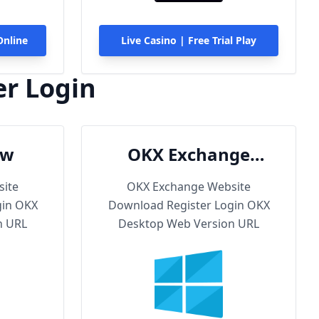
Online
Live Casino | Free Trial Play
r Login
ow
OKX Exchange
Backup URL
ite
OKX Exchange Website
gin OKX
Download Register Login OKX
n URL
Desktop Web Version URL