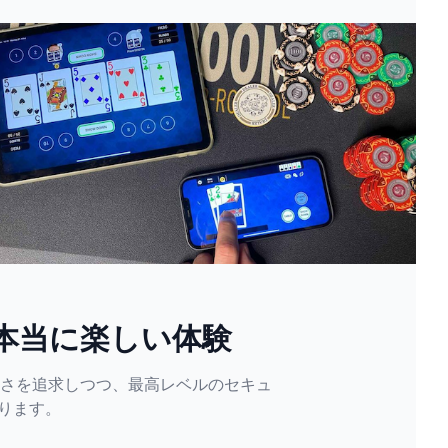
本当に楽しい体験
バルは楽しさを追求しつつ、最高レベルのセキュ
ります。