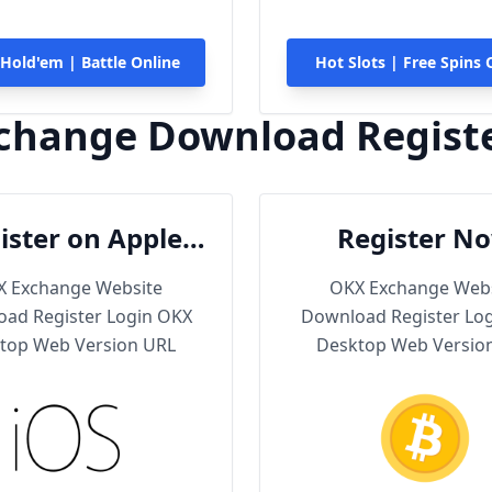
 Hold'em | Battle Online
Hot Slots | Free Spins 
change Download Registe
ister on Apple
Register N
App Store
X Exchange Website
OKX Exchange Webs
ad Register Login OKX
Download Register Lo
top Web Version URL
Desktop Web Versio