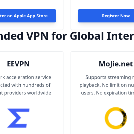
ter on Apple App Store
Register Now
ed VPN for Global Inter
EEVPN
MoJie.net
k acceleration service
Supports streaming 
cted with hundreds of
playback. No limit on n
t providers worldwide
users. No expiration tim
No network speed li