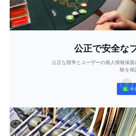
公正で安全な
公正な競争とユーザーの個人情報保護
験を保
今
Notifi