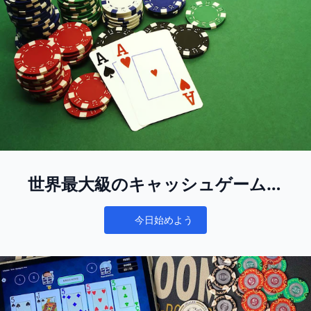
世界最大級のキャッシュゲームプ
レイヤーのレクリエーションプー
今日始めよう
ルに参加しよう
Notifications