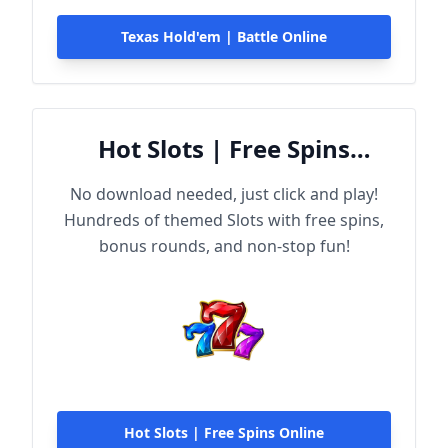
Texas Hold'em | Battle Online
Hot Slots | Free Spins
Online
No download needed, just click and play!
Hundreds of themed Slots with free spins,
bonus rounds, and non-stop fun!
Hot Slots | Free Spins Online