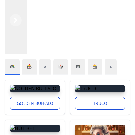
Previous
Next
🎮
🎰
♠️
🎲
🎮
🎰
♠️
GOLDEN BUFFALO
TRUCO