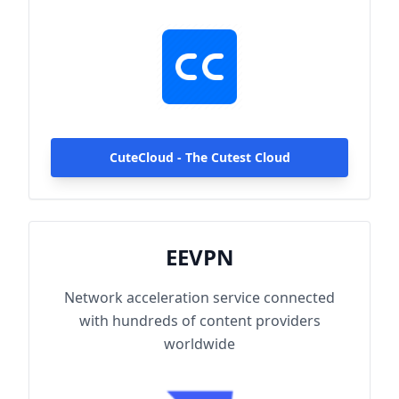
hundreds of content providers worldwide.
With up to 2000Mbps single-line access
capacity and 1000+ high-speed servers
globally, enjoy fast and stable connections
anytime, anywhere.
CuteCloud - The Cutest Cloud
EEVPN
Network acceleration service connected
with hundreds of content providers
worldwide