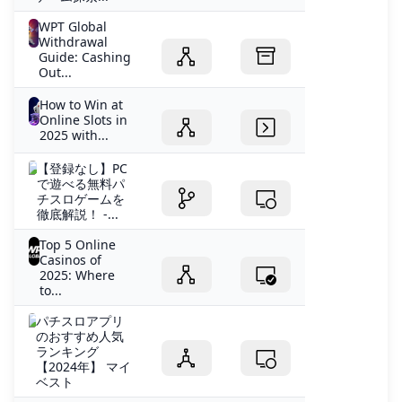
WPT Global
Withdrawal
Guide: Cashing
Out...
How to Win at
Online Slots in
2025 with...
【登録なし】PC
で遊べる無料パ
チスロゲームを
徹底解説！ -...
Top 5 Online
Casinos of
2025: Where
to...
パチスロアプリ
のおすすめ人気
ランキング
【2024年】 マイ
ベスト