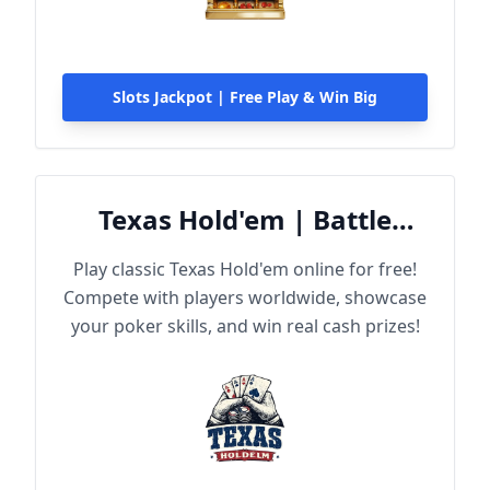
Slots Jackpot | Free Play & Win Big
Texas Hold'em | Battle
Online
Play classic Texas Hold'em online for free!
Compete with players worldwide, showcase
your poker skills, and win real cash prizes!