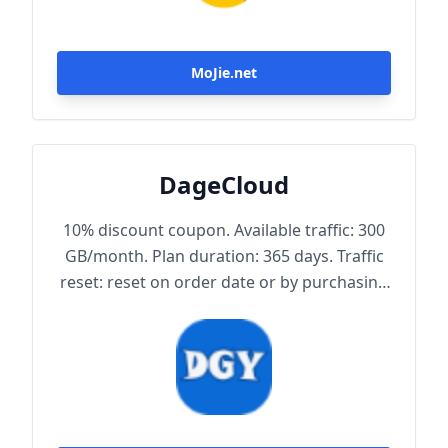
MoJie.net
DageCloud
10% discount coupon. Available traffic: 300
GB/month. Plan duration: 365 days. Traffic
reset: reset on order date or by purchasing
traffic package. Maximum achievable
bandwidth: 1000 Mbps. Node protocol:
Trojan.