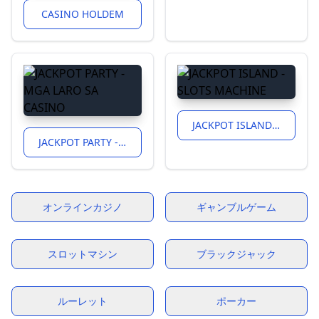
CASINO HOLDEM
JACKPOT ISLAND - SLOTS MACHINE
JACKPOT PARTY - MGA LARO SA CASINO
オンラインカジノ
ギャンブルゲーム
スロットマシン
ブラックジャック
ルーレット
ポーカー