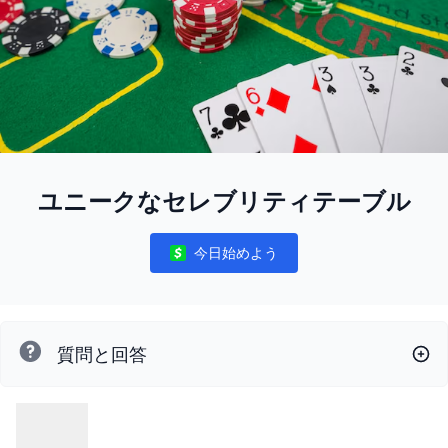
ユニークなセレブリティテーブル
今日始めよう
Notifications
質問と回答