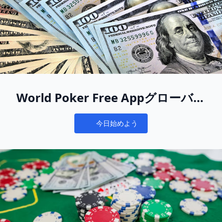
World Poker Free Appグローバル
をあなたの新しいオンラインポー
今日始めよう
カーホームにしよう
Notifications