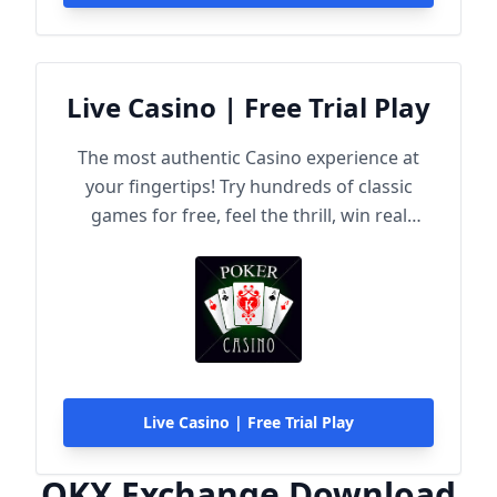
Live Casino | Free Trial Play
The most authentic Casino experience at
your fingertips! Try hundreds of classic
games for free, feel the thrill, win real
rewards!
Live Casino | Free Trial Play
OKX Exchange Download