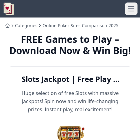
Ope
Categories
Online Poker Sites Comparison 2025
Home
FREE Games to Play –
Download Now & Win Big!
Slots Jackpot | Free Play &
Win Big
Huge selection of free Slots with massive
jackpots! Spin now and win life-changing
prizes. Instant play, real excitement!