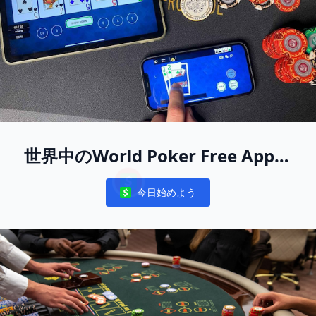
世界中のWorld Poker Free Appラ
イブイベントに参加するチャンス
今日始めよう
を掴もう
Notifications