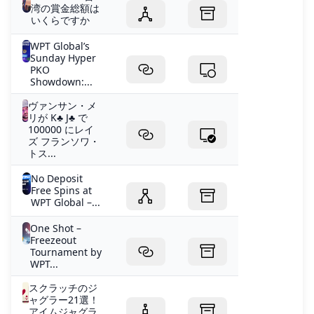
湾の賞金総額は
いくらですか
WPT Global’s
Sunday Hyper
PKO
Showdown:...
ヴァンサン・メ
リが K♣️ J♣️ で
100000 にレイ
ズ フランソワ・
トス...
No Deposit
Free Spins at
WPT Global –...
One Shot –
Freezeout
Tournament by
WPT...
スクラッチのジ
ャグラー21選！
アイムジャグラ