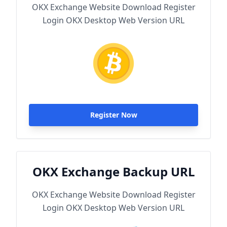
OKX Exchange Website Download Register
Login OKX Desktop Web Version URL
Register Now
OKX Exchange Backup URL
OKX Exchange Website Download Register
Login OKX Desktop Web Version URL