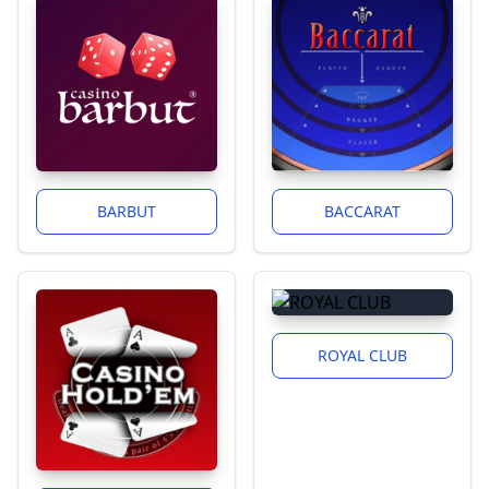
BARBUT
BACCARAT
ROYAL CLUB