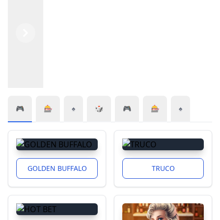
Previous
Next
🎮
🎰
♠️
🎲
🎮
🎰
♠️
GOLDEN BUFFALO
TRUCO