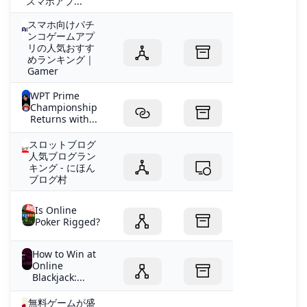
スマホアプ...
スマホ向けパチ
ンコゲームアプ
リの人気おすす
めランキング｜
Gamer
WPT Prime
Championship
Returns with...
スロットブログ
人気ブログラン
キング - にほん
ブログ村
Is Online
Poker Rigged?
How to Win at
Online
Blackjack:...
無料ゲームが盛