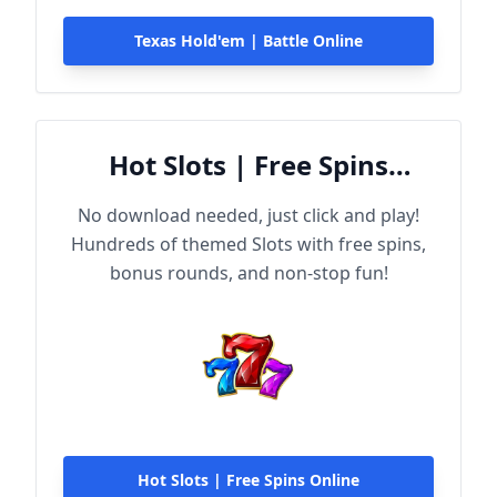
Texas Hold'em | Battle Online
Hot Slots | Free Spins
Online
No download needed, just click and play!
Hundreds of themed Slots with free spins,
bonus rounds, and non-stop fun!
Hot Slots | Free Spins Online