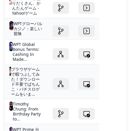
りだくさん、か
んたんゲーム -
Yahoo!ゲーム
WPTグローバル
カジノ：楽しい
冒険
WPT Global
Bonus Terms:
Cashing In
Made...
ブラウザゲーム
で暇つぶしてみ
た！ダウンロー
ド不要でぱちん
こ・パチスロゲ
ームをいま...
Timothy
Chung: From
Birthday Party
to...
WPT Prime 台