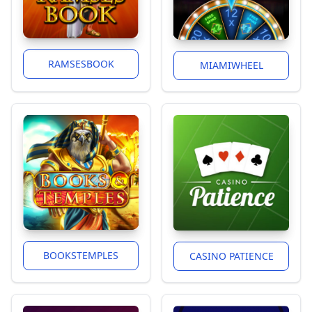
RAMSESBOOK
MIAMIWHEEL
BOOKSTEMPLES
CASINO PATIENCE