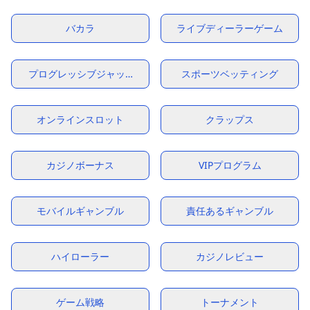
バカラ
ライブディーラーゲーム
プログレッシブジャックポット
スポーツベッティング
オンラインスロット
クラップス
カジノボーナス
VIPプログラム
モバイルギャンブル
責任あるギャンブル
ハイローラー
カジノレビュー
ゲーム戦略
トーナメント