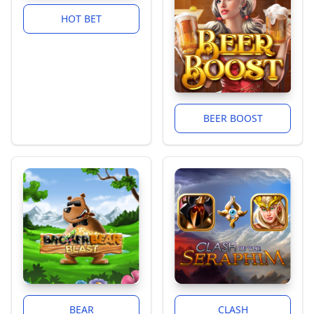
HOT BET
BEER BOOST
BEAR
CLASH