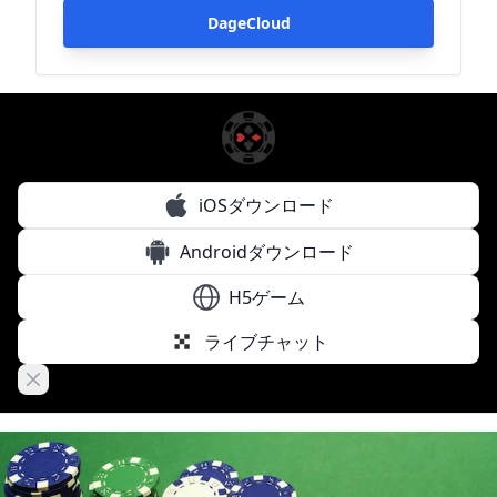
DageCloud
iOSダウンロード
Androidダウンロード
H5ゲーム
ライブチャット
Close banner