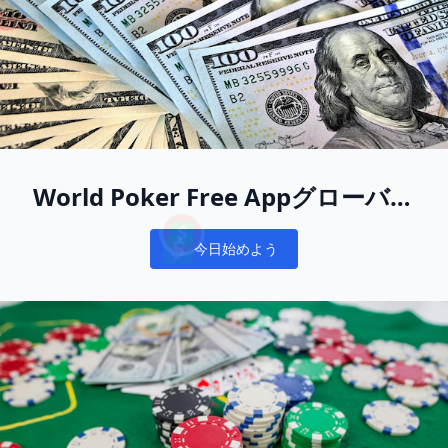
World Poker Free Appグローバル
をあなたの新しいオンラインポー
今日始めよう
カーホームにしよう
Notifications