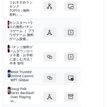
リおすすめラン
キング
TOP10（無料・
有料）...
モンスターハウ
スの無料パチン
コゲーム ｜ ブラ
ウザゲーム 無料
ゲーム探索...
パチンコ無料ゲ
ームダウンロー
ド不要：お手軽
に楽しむ方法｜
中本 智司
Most Trusted
Online Casino:
WPT Global
Doug Polk
Faces Backlash
Over Playing
in...