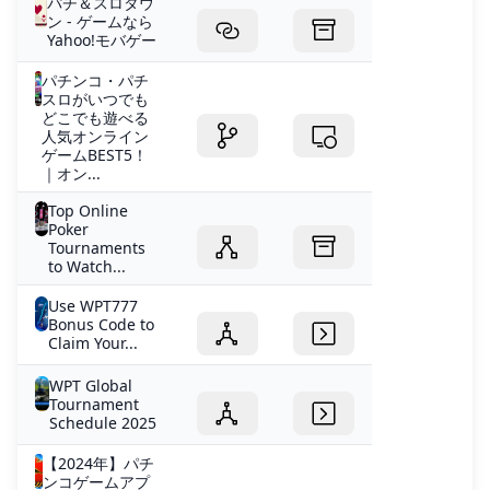
パチ＆スロタウ
ン - ゲームなら
Yahoo!モバゲー
パチンコ・パチ
スロがいつでも
どこでも遊べる
人気オンライン
ゲームBEST5！
｜オン...
Top Online
Poker
Tournaments
to Watch...
Use WPT777
Bonus Code to
Claim Your...
WPT Global
Tournament
Schedule 2025
【2024年】パチ
ンコゲームアプ