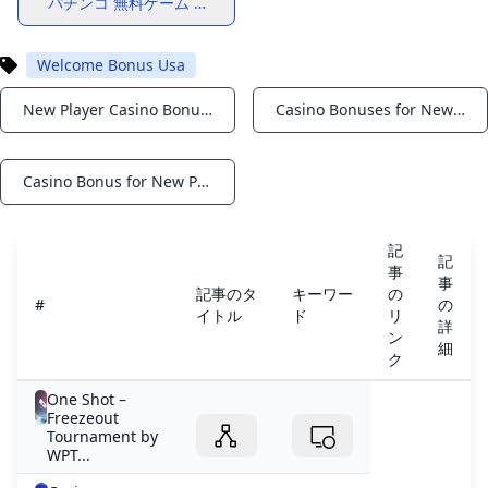
パチンコ 無料ゲーム ダウンロード不要
Welcome Bonus Usa
New Player Casino Bonus Types in the USA: How Different Offers Affect Gameplay
Casino Bonuses for New Players in the USA: How Welcome Offers Actually Work
Notifications
Notifications
Casino Bonus for New Players USA – Frequently Asked Questions
Notifications
記
記
事
事
記事のタ
キーワー
の
#
の
イトル
ド
リ
詳
ン
細
ク
One Shot –
Freezeout
Tournament by
WPT...