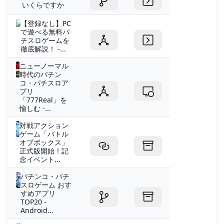
いくらですか
【登録なし】PC
で遊べる無料パ
チスロゲームを
徹底解説！ -...
ニューノーマル
時代のパチン
コ・パチスロア
プリ
「777Real」を
愉しむ -...
対戦アクション
ゲーム「バトル
オブボックス」
正式版開始！記
念イベント...
パチンコ・パチ
スロゲーム おす
すめアプリ
TOP20 -
Android...