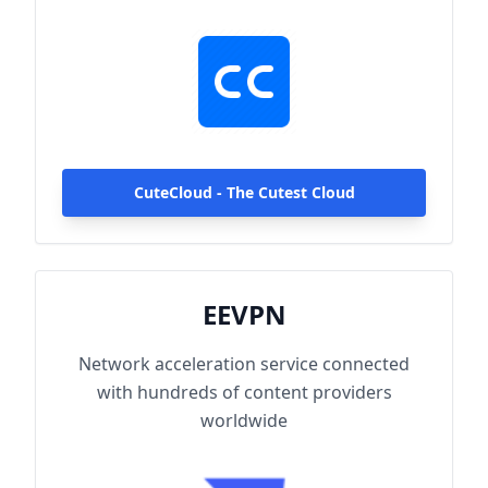
hundreds of content providers worldwide.
With up to 2000Mbps single-line access
capacity and 1000+ high-speed servers
globally, enjoy fast and stable connections
anytime, anywhere.
CuteCloud - The Cutest Cloud
EEVPN
Network acceleration service connected
with hundreds of content providers
worldwide