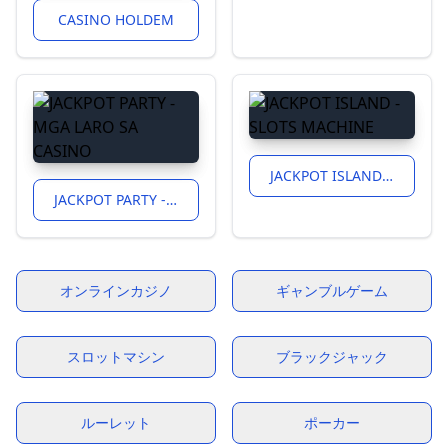
CASINO HOLDEM
JACKPOT ISLAND - SLOTS MACHINE
JACKPOT PARTY - MGA LARO SA CASINO
オンラインカジノ
ギャンブルゲーム
スロットマシン
ブラックジャック
ルーレット
ポーカー