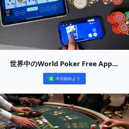
世界中のWorld Poker Free Appラ
イブイベントに参加するチャンス
今日始めよう
を掴もう
Notifications