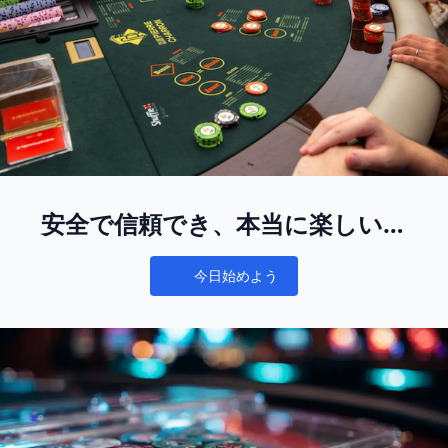
安全で信頼でき、本当に楽しい体
験
今日始めよう
Notifications