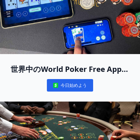
世界中のWorld Poker Free Appラ
イブイベントに参加するチャンス
今日始めよう
を掴もう
Notifications