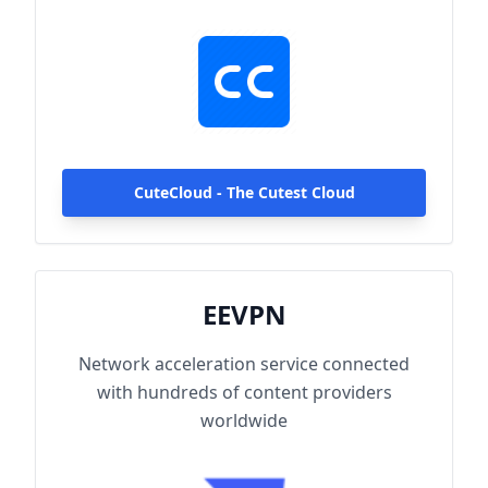
hundreds of content providers worldwide.
With up to 2000Mbps single-line access
capacity and 1000+ high-speed servers
globally, enjoy fast and stable connections
anytime, anywhere.
CuteCloud - The Cutest Cloud
EEVPN
Network acceleration service connected
with hundreds of content providers
worldwide