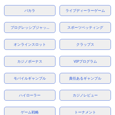
バカラ
ライブディーラーゲーム
プログレッシブジャックポット
スポーツベッティング
オンラインスロット
クラップス
カジノボーナス
VIPプログラム
モバイルギャンブル
責任あるギャンブル
ハイローラー
カジノレビュー
ゲーム戦略
トーナメント