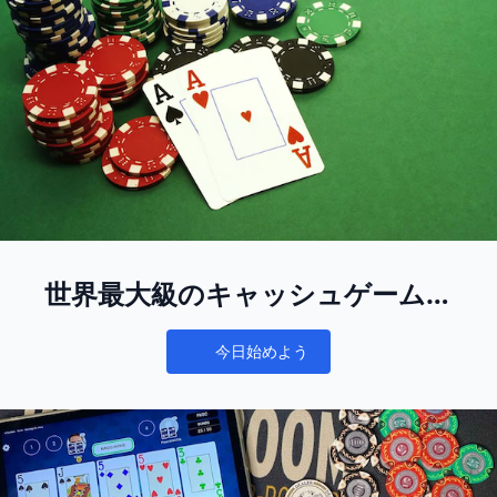
世界最大級のキャッシュゲームプ
レイヤーのレクリエーションプー
今日始めよう
ルに参加しよう
Notifications