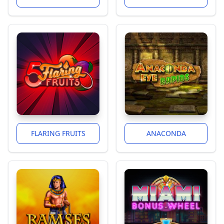
FLARING FRUITS
ANACONDA