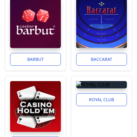
BARBUT
BACCARAT
ROYAL CLUB