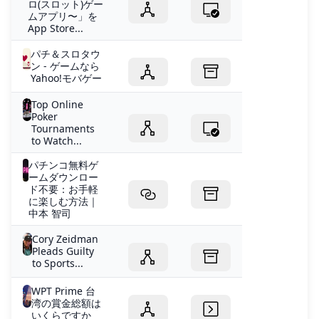
ロ(スロット)ゲー
ムアプリ〜」を
App Store...
パチ＆スロタウ
ン - ゲームなら
Yahoo!モバゲー
Top Online
Poker
Tournaments
to Watch...
パチンコ無料ゲ
ームダウンロー
ド不要：お手軽
に楽しむ方法｜
中本 智司
Cory Zeidman
Pleads Guilty
to Sports...
WPT Prime 台
湾の賞金総額は
いくらですか