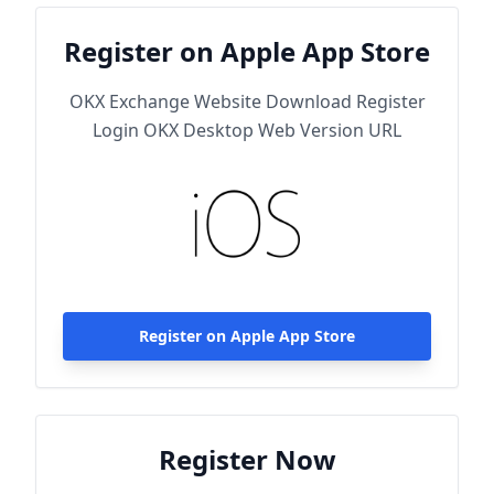
Register on Apple App Store
OKX Exchange Website Download Register
Login OKX Desktop Web Version URL
Register on Apple App Store
Register Now