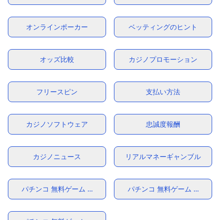
オンラインポーカー
ベッティングのヒント
オッズ比較
カジノプロモーション
フリースピン
支払い方法
カジノソフトウェア
忠誠度報酬
カジノニュース
リアルマネーギャンブル
パチンコ 無料ゲーム ダウンロード 不要
パチンコ 無料ゲーム ダウン