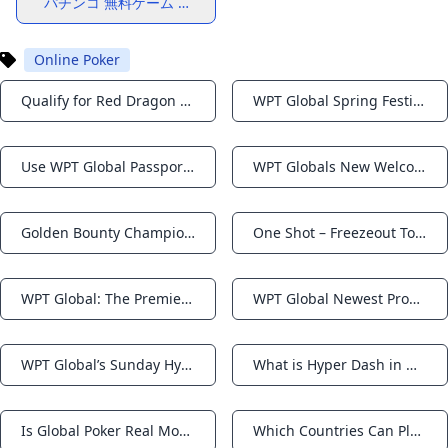
パチンコ 無料ゲーム ダウンロード不要
Online Poker
Qualify for Red Dragon Poker Tour Jeju 2025 via WPT Global Satellites
WPT Global Spring Festival: $7000000 Guaranteed Prize Pool
Notifications
Notifications
Use WPT Global Passport Dollars to Enter Triton High-Stakes Events
WPT Globals New Welcome Bonus: Up to $3580 in Rewards
Notifications
Notifications
Golden Bounty Championship: Your Weekly Shot at $100K on WPT Global
One Shot – Freezeout Tournament by WPT Global
Notifications
Notifications
WPT Global: The Premier Choice for Poker Players
WPT Global Newest Promo: Ticket to Some Additional Play Money
Notifications
Notifications
WPT Global’s Sunday Hyper PKO Showdown: Low Buy-In High Excitement
What is Hyper Dash in WPT Global?Dive into Quick Thrilling Poker Action!
Notifications
Notifications
Is Global Poker Real Money?
Which Countries Can Play WPTGlobal in 2024?
Notifications
Notifications