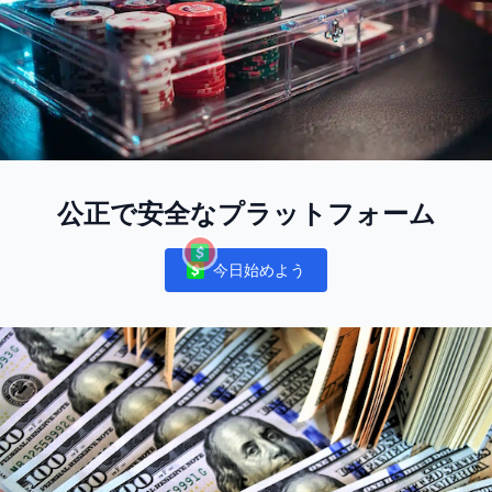
公正で安全なプラットフォーム
今日始めよう
Notifications