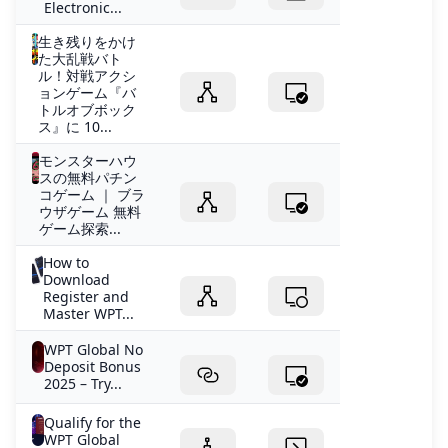
Electronic...
生き残りをかけ
た大乱戦バト
ル！対戦アクシ
ョンゲーム『バ
トルオブボック
ス』に 10...
モンスターハウ
スの無料パチン
コゲーム ｜ ブラ
ウザゲーム 無料
ゲーム探索...
How to
Download
Register and
Master WPT...
WPT Global No
Deposit Bonus
2025 – Try...
Qualify for the
WPT Global