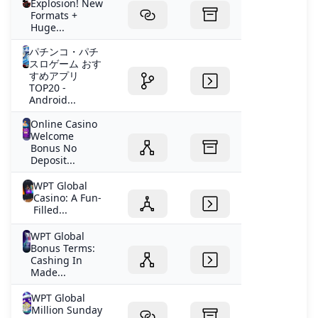
Explosion! New
Formats +
Huge...
パチンコ・パチ
スロゲーム おす
すめアプリ
TOP20 -
Android...
Online Casino
Welcome
Bonus No
Deposit...
WPT Global
Casino: A Fun-
Filled...
WPT Global
Bonus Terms:
Cashing In
Made...
WPT Global
Million Sunday