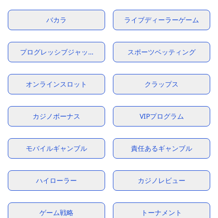
バカラ
ライブディーラーゲーム
プログレッシブジャックポット
スポーツベッティング
オンラインスロット
クラップス
カジノボーナス
VIPプログラム
モバイルギャンブル
責任あるギャンブル
ハイローラー
カジノレビュー
ゲーム戦略
トーナメント