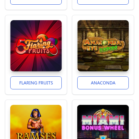
FLARING FRUITS
ANACONDA