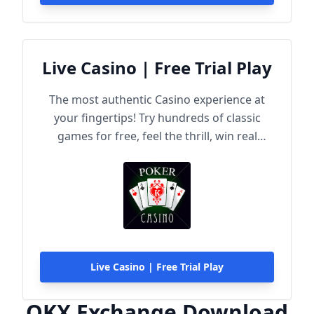
Live Casino | Free Trial Play
The most authentic Casino experience at
your fingertips! Try hundreds of classic
games for free, feel the thrill, win real
rewards!
Live Casino | Free Trial Play
OKX Exchange Download