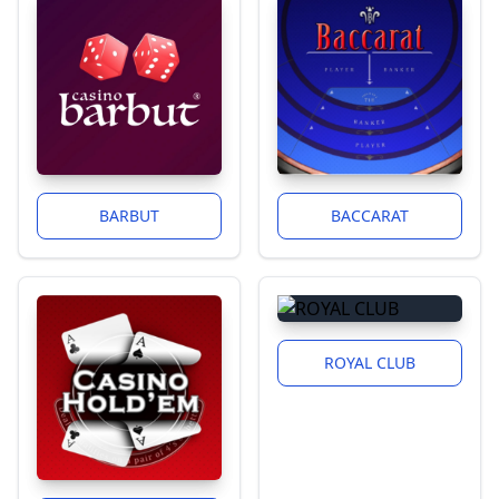
BARBUT
BACCARAT
ROYAL CLUB