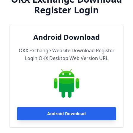
Register Login
Android Download
OKX Exchange Website Download Register
Login OKX Desktop Web Version URL
Android Download