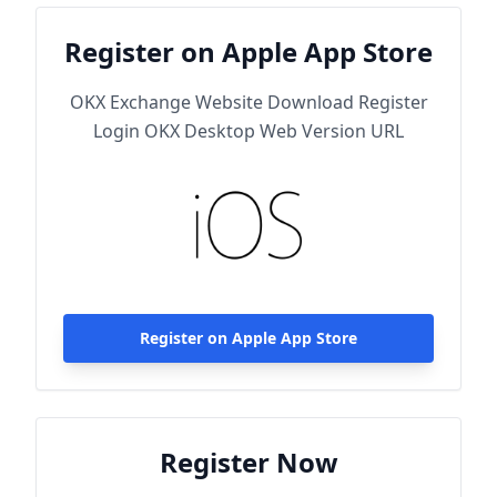
Register on Apple App Store
OKX Exchange Website Download Register
Login OKX Desktop Web Version URL
Register on Apple App Store
Register Now