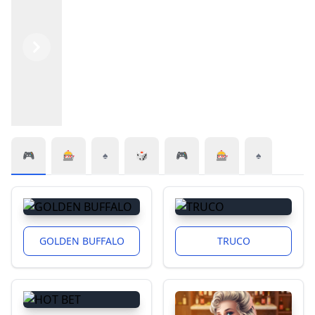
Previous
Next
🎮
🎰
♠️
🎲
🎮
🎰
♠️
GOLDEN BUFFALO
TRUCO