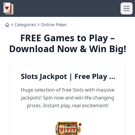
Ope
Categories
Online Poker
Home
FREE Games to Play –
Download Now & Win Big!
Slots Jackpot | Free Play &
Win Big
Huge selection of free Slots with massive
jackpots! Spin now and win life-changing
prizes. Instant play, real excitement!