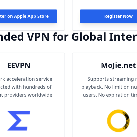
ter on Apple App Store
Register Now
ed VPN for Global Inter
EEVPN
MoJie.net
k acceleration service
Supports streaming 
cted with hundreds of
playback. No limit on n
t providers worldwide
users. No expiration tim
No network speed li