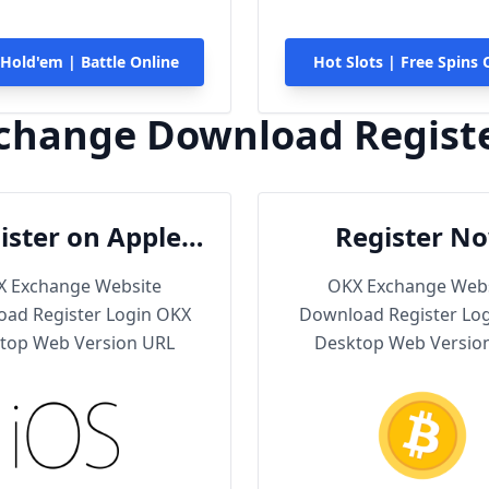
 Hold'em | Battle Online
Hot Slots | Free Spins 
change Download Registe
ister on Apple
Register N
App Store
X Exchange Website
OKX Exchange Webs
ad Register Login OKX
Download Register Lo
top Web Version URL
Desktop Web Versio