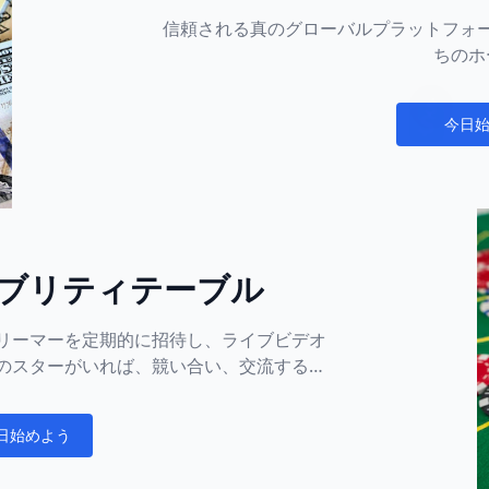
たの新しいオンライ
信頼される真のグローバルプラットフォ
し
ちのホ
今日
Notificati
ブリティテーブル
リーマーを定期的に招待し、ライブビデオ
のスターがいれば、競い合い、交流するチ
お見逃しなく！
日始めよう
cations