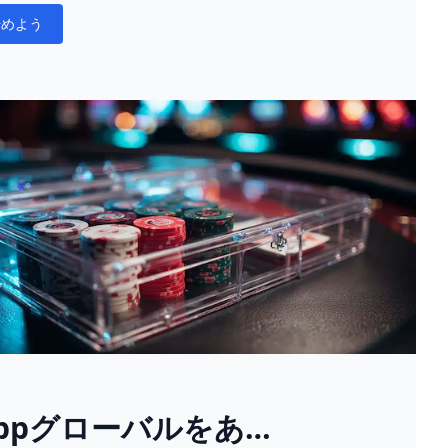
始めよう
ons
ee Appグローバルをあな