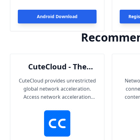
Android Download
Regis
Recommend
CuteCloud - The
Cutest Cloud
CuteCloud provides unrestricted
Networ
global network acceleration.
conne
Access network acceleration
conten
services connected with
hundreds of content providers
worldwide. With up to 2000Mbps
single-line access capacity and
1000+ high-speed servers