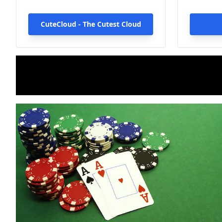
globally, enjoy fast and stable
connections anytime, anywhere.
CuteCloud - The Cutest Cloud