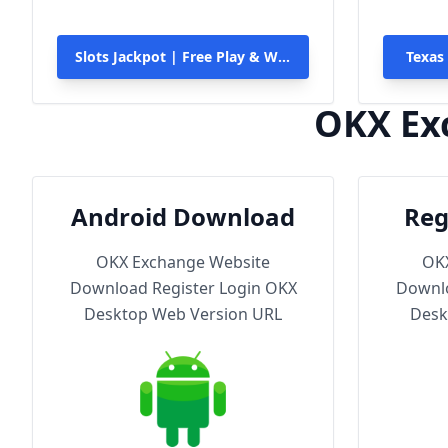
Slots Jackpot | Free Play & Win
Texas
Big
OKX Ex
Android Download
Reg
OKX Exchange Website
OK
Download Register Login OKX
Downlo
Desktop Web Version URL
Desk