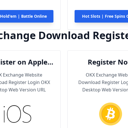
 Hold'em | Battle Online
Hot Slots | Free Spins 
change Download Registe
ister on Apple
Register N
App Store
X Exchange Website
OKX Exchange Webs
ad Register Login OKX
Download Register Lo
top Web Version URL
Desktop Web Versio