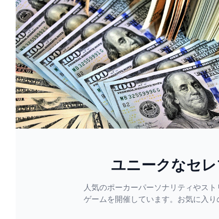
ユニークなセレ
人気のポーカーパーソナリティやスト
ゲームを開催しています。お気に入り
ャンスを