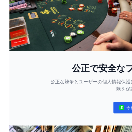
公正で安全な
公正な競争とユーザーの個人情報保護
験を保
今
Notifi