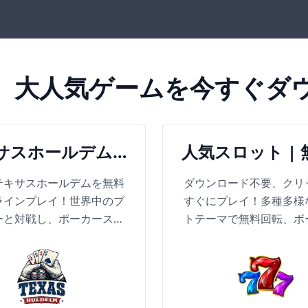
】大人気ゲームを今すぐダ
サスホールデム |
人気スロット |
ンラインバトル
ンライン回
テキサスホールデムを無料
ダウンロード不要、クリ
ラインプレイ！世界中のプ
すぐにプレイ！多種多様
ーと対戦し、ポーカースキ
トテーマで無料回転、ボ
を競い合いましょう。
ウンド、楽しさ無限