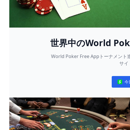
世界中のWorld Pok
ベントに参加す
World Poker Free Appト
サイ
今
Notifi