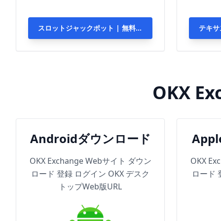
スロットジャックポット | 無料プ
テキサ
レイで大当たり
OKX E
Androidダウンロード
Ap
OKX Exchange Webサイト ダウン
OKX E
ロード 登録 ログイン OKX デスク
ロード 
トップWeb版URL