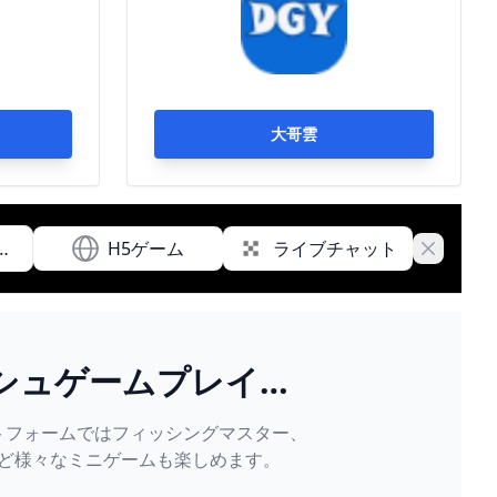
1000Mbps ノード Trojanプロトコ
ル
大哥雲
ン
H5ゲーム
ライブチャット
Close ba
シュゲームプレイヤ
ンプールに参加しよ
トフォームではフィッシングマスター、
う
ど様々なミニゲームも楽しめます。