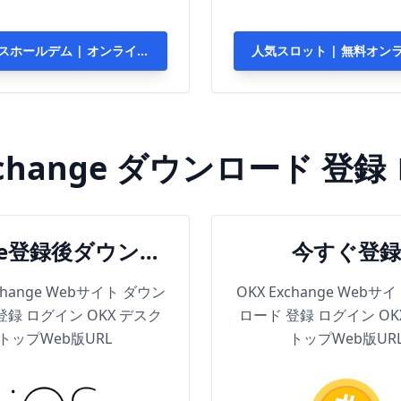
スホールデム | オンライン
人気スロット | 無料オン
バトル
転
xchange ダウンロード 登
ple登録後ダウンロ
今すぐ登録
ード
xchange Webサイト ダウン
OKX Exchange Webサ
登録 ログイン OKX デスク
ロード 登録 ログイン OK
トップWeb版URL
トップWeb版UR