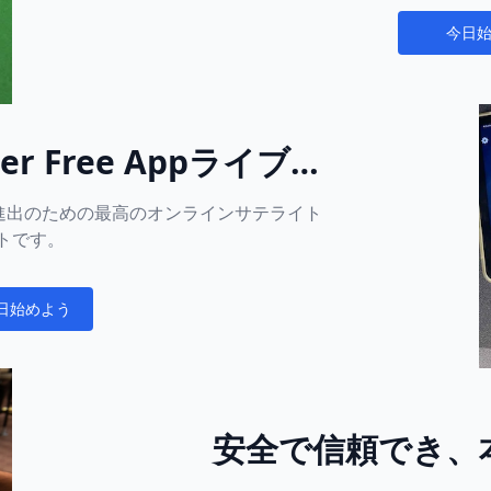
今日
Notificati
er Free Appライブイ
るチャンスを掴もう
ーナメント進出のための最高のオンラインサテライト
トです。
日始めよう
cations
安全で信頼でき、