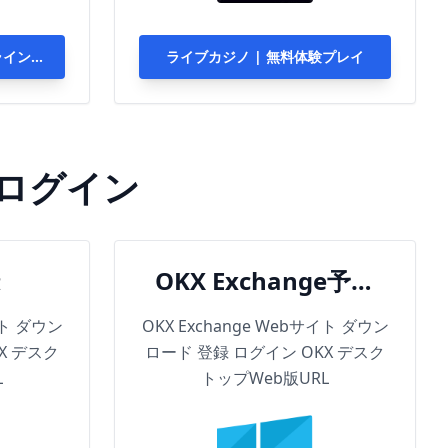
ライン回
ライブカジノ | 無料体験プレイ
録 ログイン
OKX Exchange予備
URL
イト ダウン
OKX Exchange Webサイト ダウン
X デスク
ロード 登録 ログイン OKX デスク
L
トップWeb版URL